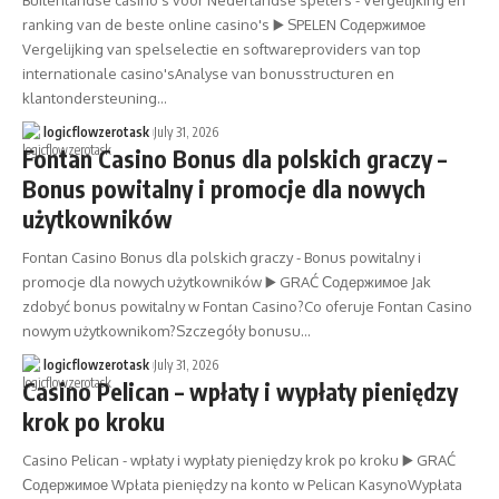
ranking van de beste online casino's ▶️ SPELEN Содержимое
Vergelijking van spelselectie en softwareproviders van top
internationale casino'sAnalyse van bonusstructuren en
klantondersteuning…
logicflowzerotask
July 31, 2026
Fontan Casino Bonus dla polskich graczy –
Bonus powitalny i promocje dla nowych
użytkowników
Fontan Casino Bonus dla polskich graczy - Bonus powitalny i
promocje dla nowych użytkowników ▶️ GRAĆ Содержимое Jak
zdobyć bonus powitalny w Fontan Casino?Co oferuje Fontan Casino
nowym użytkownikom?Szczegóły bonusu…
logicflowzerotask
July 31, 2026
Casino Pelican – wpłaty i wypłaty pieniędzy
krok po kroku
Casino Pelican - wpłaty i wypłaty pieniędzy krok po kroku ▶️ GRAĆ
Содержимое Wpłata pieniędzy na konto w Pelican KasynoWypłata