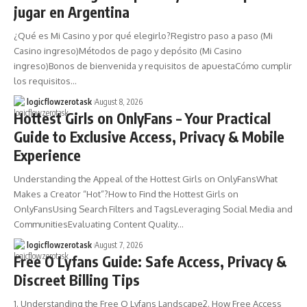
jugar en Argentina
¿Qué es Mi Casino y por qué elegirlo?Registro paso a paso (Mi
Casino ingreso)Métodos de pago y depósito (Mi Casino
ingreso)Bonos de bienvenida y requisitos de apuestaCómo cumplir
los requisitos…
logicflowzerotask
August 8, 2026
Hottest Girls on OnlyFans – Your Practical
Guide to Exclusive Access, Privacy & Mobile
Experience
Understanding the Appeal of the Hottest Girls on OnlyFansWhat
Makes a Creator “Hot”?How to Find the Hottest Girls on
OnlyFansUsing Search Filters and TagsLeveraging Social Media and
CommunitiesEvaluating Content Quality…
logicflowzerotask
August 7, 2026
Free O Lyfans Guide: Safe Access, Privacy &
Discreet Billing Tips
1. Understanding the Free O Lyfans Landscape2. How Free Access