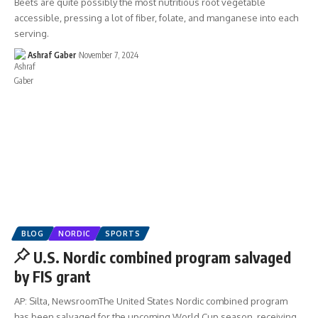
Beets are quite possibly the most nutritious root vegetable
accessible, pressing a lot of fiber, folate, and manganese into each
serving.
Ashraf Gaber
November 7, 2024
BLOG
NORDIC
SPORTS
U.S. Nordic combined program salvaged
by FIS grant
AP: Silta, NewsroomThe United States Nordic combined program
has been salvaged for the upcoming World Cup season, receiving