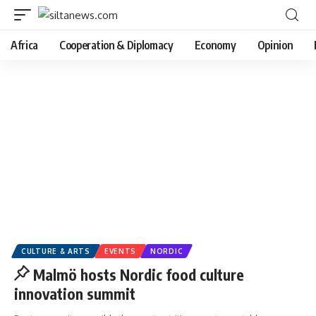
Africa
Cooperation & Diplomacy
Economy
Opinion
CULTURE & ARTS
EVENTS
NORDIC
Malmö hosts Nordic food culture
innovation summit