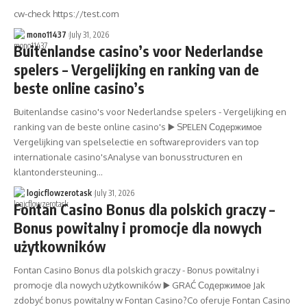
cw-check https://test.com
mono11437
July 31, 2026
Buitenlandse casino’s voor Nederlandse
spelers – Vergelijking en ranking van de
beste online casino’s
Buitenlandse casino's voor Nederlandse spelers - Vergelijking en
ranking van de beste online casino's ▶️ SPELEN Содержимое
Vergelijking van spelselectie en softwareproviders van top
internationale casino'sAnalyse van bonusstructuren en
klantondersteuning…
logicflowzerotask
July 31, 2026
Fontan Casino Bonus dla polskich graczy –
Bonus powitalny i promocje dla nowych
użytkowników
Fontan Casino Bonus dla polskich graczy - Bonus powitalny i
promocje dla nowych użytkowników ▶️ GRAĆ Содержимое Jak
zdobyć bonus powitalny w Fontan Casino?Co oferuje Fontan Casino