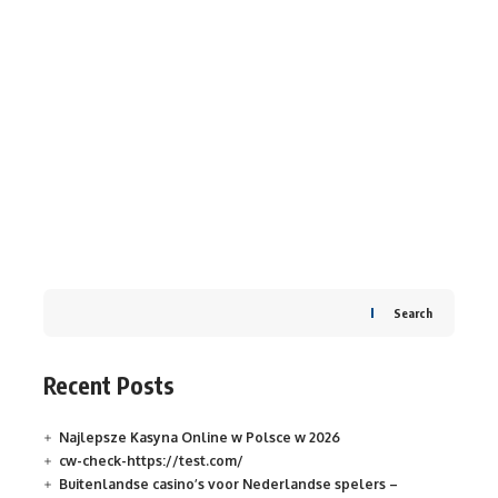
Search
Recent Posts
Najlepsze Kasyna Online w Polsce w 2026
cw-check-https://test.com/
Buitenlandse casino’s voor Nederlandse spelers –