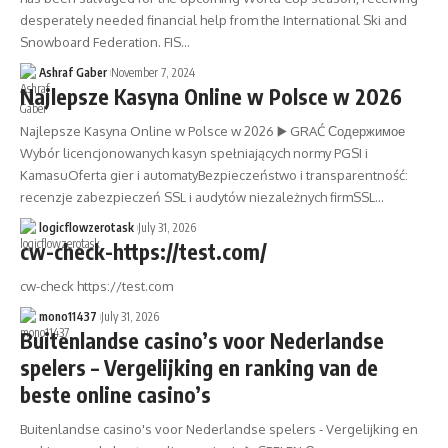
desperately needed financial help from the International Ski and
Snowboard Federation. FIS…
Ashraf Gaber
November 7, 2024
Najlepsze Kasyna Online w Polsce w 2026
Najlepsze Kasyna Online w Polsce w 2026 ▶️ GRAĆ Содержимое
Wybór licencjonowanych kasyn spełniających normy PGSI i
KamasuOferta gier i automatyBezpieczeństwo i transparentność:
recenzje zabezpieczeń SSL i audytów niezależnych firmSSL…
logicflowzerotask
July 31, 2026
cw-check-https://test.com/
cw-check https://test.com
mono11437
July 31, 2026
Buitenlandse casino’s voor Nederlandse
spelers – Vergelijking en ranking van de
beste online casino’s
Buitenlandse casino's voor Nederlandse spelers - Vergelijking en