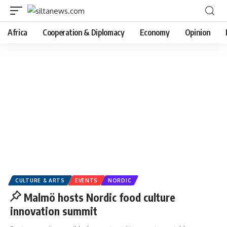
Africa
Cooperation & Diplomacy
Economy
Opinion
CULTURE & ARTS
EVENTS
NORDIC
Malmö hosts Nordic food culture
innovation summit