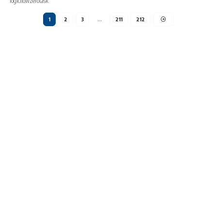
1
2
3
…
211
212