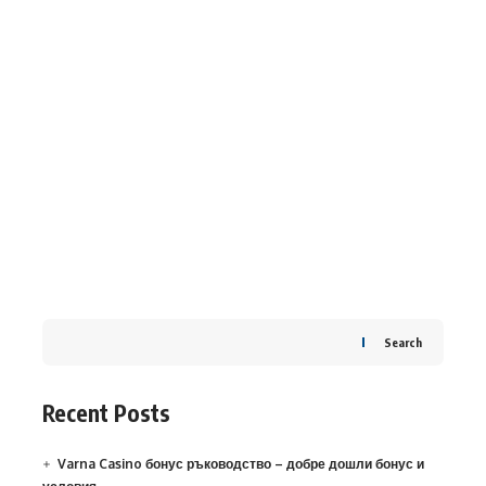
Search
Recent Posts
Varna Casino бонус ръководство – добре дошли бонус и