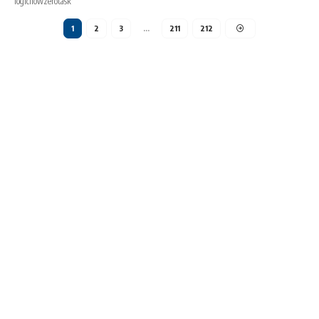
1
2
3
…
211
212