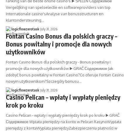
ranking van de beste online casino's ▶️ SPELEN Содержимое
Vergelijking van spelselectie en softwareproviders van top
internationale casino'sAnalyse van bonusstructuren en
klantondersteuning…
logicflowzerotask
July 31, 2026
Fontan Casino Bonus dla polskich graczy –
Bonus powitalny i promocje dla nowych
użytkowników
Fontan Casino Bonus dla polskich graczy - Bonus powitalny i
promocje dla nowych użytkowników ▶️ GRAĆ Содержимое Jak
zdobyć bonus powitalny w Fontan Casino?Co oferuje Fontan Casino
nowym użytkownikom?Szczegóły bonusu…
logicflowzerotask
July 31, 2026
Casino Pelican – wpłaty i wypłaty pieniędzy
krok po kroku
Casino Pelican - wpłaty i wypłaty pieniędzy krok po kroku ▶️ GRAĆ
Содержимое Wpłata pieniędzy na konto w Pelican KasynoWypłata
pieniędzy z kontaWypłata pieniędzyZabezpieczenia płatności w