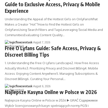
Guide to Exclusive Access, Privacy & Mobile
Experience
Understanding the Appeal of the Hottest Girls on OnlyFansWhat
Makes a Creator “Hot”?How to Find the Hottest Girls on
OnlyFansUsing Search Filters and TagsLeveraging Social Media and
CommunitiesEvaluating Content Quality…
logicflowzerotask
August 7, 2026
Free O Lyfans Guide: Safe Access, Privacy &
Discreet Billing Tips
1. Understanding the Free O Lyfans Landscape2. How Free Access
Actually Works3. Prioritizing Privacy and Discreet Billing4. Mobile
Access: Enjoying Content Anywhere5. Managing Subscriptions &
Discreet Billing6. Curating Your Personal…
logicflowzerotask
August 6, 2026
Najlepsze Kasyna Online w Polsce w 2026
Najlepsze Kasyna Online w Polsce w 2026 ▶️ GRAĆ Содержимое
Wybór licencjonowanych kasyn spełniających normy PGSI i