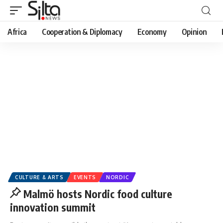
Africa
Cooperation & Diplomacy
Economy
Opinion
CULTURE & ARTS
EVENTS
NORDIC
Malmö hosts Nordic food culture
innovation summit