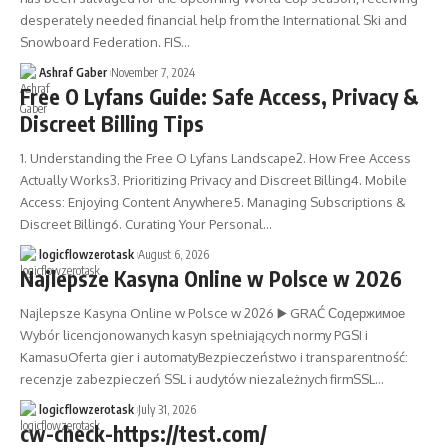
desperately needed financial help from the International Ski and
Snowboard Federation. FIS…
Ashraf Gaber
November 7, 2024
Free O Lyfans Guide: Safe Access, Privacy &
Discreet Billing Tips
1. Understanding the Free O Lyfans Landscape2. How Free Access
Actually Works3. Prioritizing Privacy and Discreet Billing4. Mobile
Access: Enjoying Content Anywhere5. Managing Subscriptions &
Discreet Billing6. Curating Your Personal…
logicflowzerotask
August 6, 2026
Najlepsze Kasyna Online w Polsce w 2026
Najlepsze Kasyna Online w Polsce w 2026 ▶️ GRAĆ Содержимое
Wybór licencjonowanych kasyn spełniających normy PGSI i
KamasuOferta gier i automatyBezpieczeństwo i transparentność:
recenzje zabezpieczeń SSL i audytów niezależnych firmSSL…
logicflowzerotask
July 31, 2026
cw-check-https://test.com/