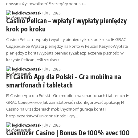
nowym użytkownikom?Szczegóły bonusu…
logicflowzerotask
July 31, 2026
Casino Pelican – wpłaty i wypłaty pieniędzy
krok po kroku
Casino Pelican - wpłaty i wypłaty pieniędzy krok po kroku ▶️ GRAĆ
Содержимое Wpłata pieniędzy na konto w Pelican KasynoWypłata
pieniędzy z kontaWypłata pieniędzyZabezpieczenia płatności w
kasynie Pelican Jeśli szukasz…
logicflowzerotask
July 31, 2026
F1 Casino App dla Polski – Gra mobilna na
smartfonach i tabletach
F1 Casino App dla Polski - Gra mobilna na smartfonach i tabletach ▶️
GRAĆ Содержимое Jak zainstalować i skonfigurować aplikację F1
Casino na urządzeniach mobilnychKonfiguracja konta i
bezpieczeństwoFunkcjonalności i gry…
logicflowzerotask
July 31, 2026
Casinozer Casino | Bonus De 100% avec 100