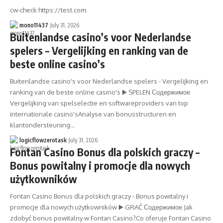
cw-check https://test.com
mono11437
July 31, 2026
Buitenlandse casino’s voor Nederlandse
spelers – Vergelijking en ranking van de
beste online casino’s
Buitenlandse casino's voor Nederlandse spelers - Vergelijking en
ranking van de beste online casino's ▶️ SPELEN Содержимое
Vergelijking van spelselectie en softwareproviders van top
internationale casino'sAnalyse van bonusstructuren en
klantondersteuning…
logicflowzerotask
July 31, 2026
Fontan Casino Bonus dla polskich graczy –
Bonus powitalny i promocje dla nowych
użytkowników
Fontan Casino Bonus dla polskich graczy - Bonus powitalny i
promocje dla nowych użytkowników ▶️ GRAĆ Содержимое Jak
zdobyć bonus powitalny w Fontan Casino?Co oferuje Fontan Casino