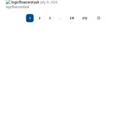
logicflowzerotask
July 31, 2026
1
2
3
…
211
212