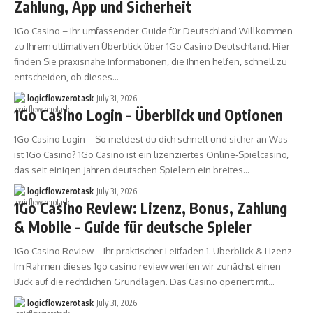
Zahlung, App und Sicherheit
1Go Casino – Ihr umfassender Guide für Deutschland Willkommen
zu Ihrem ultimativen Überblick über 1Go Casino Deutschland. Hier
finden Sie praxisnahe Informationen, die Ihnen helfen, schnell zu
entscheiden, ob dieses…
logicflowzerotask
July 31, 2026
1Go Casino Login – Überblick und Optionen
1Go Casino Login – So meldest du dich schnell und sicher an Was
ist 1Go Casino? 1Go Casino ist ein lizenziertes Online‑Spielcasino,
das seit einigen Jahren deutschen Spielern ein breites…
logicflowzerotask
July 31, 2026
1Go Casino Review: Lizenz, Bonus, Zahlung
& Mobile – Guide für deutsche Spieler
1Go Casino Review – Ihr praktischer Leitfaden 1. Überblick & Lizenz
Im Rahmen dieses 1go casino review werfen wir zunächst einen
Blick auf die rechtlichen Grundlagen. Das Casino operiert mit…
logicflowzerotask
July 31, 2026