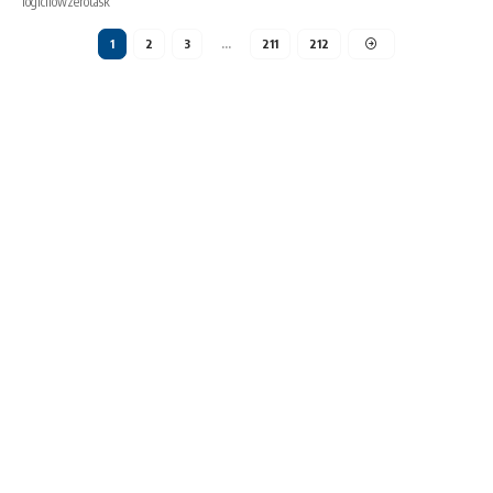
1
2
3
…
211
212