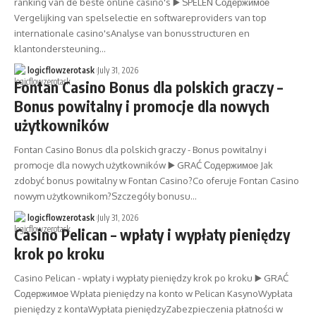
ranking van de beste online casino's ▶️ SPELEN Содержимое
Vergelijking van spelselectie en softwareproviders van top
internationale casino'sAnalyse van bonusstructuren en
klantondersteuning…
logicflowzerotask
July 31, 2026
Fontan Casino Bonus dla polskich graczy –
Bonus powitalny i promocje dla nowych
użytkowników
Fontan Casino Bonus dla polskich graczy - Bonus powitalny i
promocje dla nowych użytkowników ▶️ GRAĆ Содержимое Jak
zdobyć bonus powitalny w Fontan Casino?Co oferuje Fontan Casino
nowym użytkownikom?Szczegóły bonusu…
logicflowzerotask
July 31, 2026
Casino Pelican – wpłaty i wypłaty pieniędzy
krok po kroku
Casino Pelican - wpłaty i wypłaty pieniędzy krok po kroku ▶️ GRAĆ
Содержимое Wpłata pieniędzy na konto w Pelican KasynoWypłata
pieniędzy z kontaWypłata pieniędzyZabezpieczenia płatności w