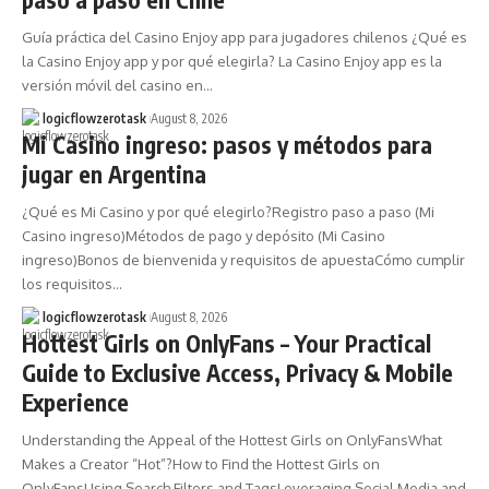
Guía práctica del Casino Enjoy app para jugadores chilenos ¿Qué es
la Casino Enjoy app y por qué elegirla? La Casino Enjoy app es la
versión móvil del casino en…
logicflowzerotask
August 8, 2026
Mi Casino ingreso: pasos y métodos para
jugar en Argentina
¿Qué es Mi Casino y por qué elegirlo?Registro paso a paso (Mi
Casino ingreso)Métodos de pago y depósito (Mi Casino
ingreso)Bonos de bienvenida y requisitos de apuestaCómo cumplir
los requisitos…
logicflowzerotask
August 8, 2026
Hottest Girls on OnlyFans – Your Practical
Guide to Exclusive Access, Privacy & Mobile
Experience
Understanding the Appeal of the Hottest Girls on OnlyFansWhat
Makes a Creator “Hot”?How to Find the Hottest Girls on
OnlyFansUsing Search Filters and TagsLeveraging Social Media and