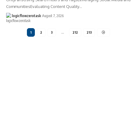
CommunitiesEvaluating Content Quality…
logicflowzerotask
August 7, 2026
1
2
3
…
212
213