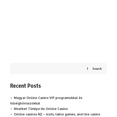
Search
Recent Posts
Magyar Online Casino VIP programokkal és
hűségbónuszokkal
Mostbet Türkiye’de Online Casino
Online casinos NZ – slots, table games, and live casino