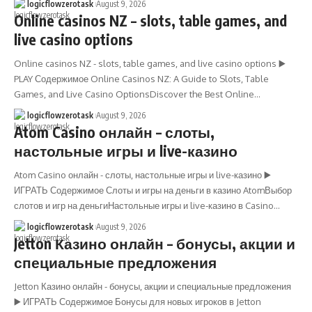
logicflowzerotask
August 9, 2026
Online casinos NZ – slots, table games, and
live casino options
Online casinos NZ - slots, table games, and live casino options ▶️
PLAY Содержимое Online Casinos NZ: A Guide to Slots, Table
Games, and Live Casino OptionsDiscover the Best Online…
logicflowzerotask
August 9, 2026
Atom Casino онлайн – слоты,
настольные игры и live-казино
Atom Casino онлайн - слоты, настольные игры и live-казино ▶️
ИГРАТЬ Содержимое Слоты и игры на деньги в казино AtomВыбор
слотов и игр на деньгиНастольные игры и live-казино в Casino…
logicflowzerotask
August 9, 2026
Jetton Казино онлайн – бонусы, акции и
специальные предложения
Jetton Казино онлайн - бонусы, акции и специальные предложения
▶️ ИГРАТЬ Содержимое Бонусы для новых игроков в Jetton