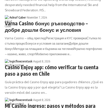
desperately needed financial help from the International Ski and
Snowboard Federation. FIS…
Ashraf Gaber
November 7, 2024
Varna Casino бонус ръководство –
добре дошли бонус и условия
Varna Casino – общ прегледРегистрация и KYC проверкаСтъпка по
стъпка процесБонуси и условия за залаганеДобре дошли
бонусМетоди за плащане и бързина на тегленеИгрално портфолио
– казино, живо, спортМобилно приложение и…
logicflowzerotask
August 8, 2026
Casino Enjoy app: cómo verificar tu cuenta
paso a paso en Chile
Guía práctica del Casino Enjoy app para jugadores chilenos ¿Qué es
la Casino Enjoy app y por qué elegirla? La Casino Enjoy app es la
versión móvil del casino en…
logicflowzerotask
August 8, 2026
Mi Casino ingreso: pasos y métodos para