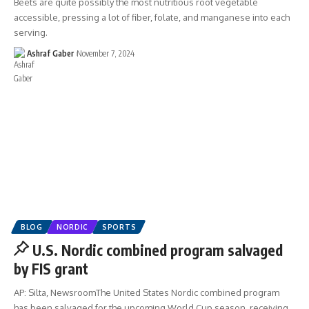
Beets are quite possibly the most nutritious root vegetable
accessible, pressing a lot of fiber, folate, and manganese into each
serving.
Ashraf Gaber
November 7, 2024
BLOG
NORDIC
SPORTS
U.S. Nordic combined program salvaged
by FIS grant
AP: Silta, NewsroomThe United States Nordic combined program
has been salvaged for the upcoming World Cup season, receiving