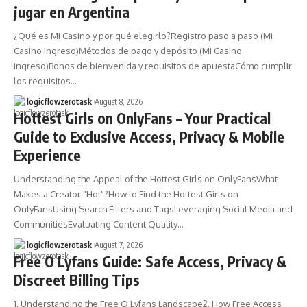
jugar en Argentina
¿Qué es Mi Casino y por qué elegirlo?Registro paso a paso (Mi
Casino ingreso)Métodos de pago y depósito (Mi Casino
ingreso)Bonos de bienvenida y requisitos de apuestaCómo cumplir
los requisitos…
logicflowzerotask
August 8, 2026
Hottest Girls on OnlyFans – Your Practical
Guide to Exclusive Access, Privacy & Mobile
Experience
Understanding the Appeal of the Hottest Girls on OnlyFansWhat
Makes a Creator “Hot”?How to Find the Hottest Girls on
OnlyFansUsing Search Filters and TagsLeveraging Social Media and
CommunitiesEvaluating Content Quality…
logicflowzerotask
August 7, 2026
Free O Lyfans Guide: Safe Access, Privacy &
Discreet Billing Tips
1. Understanding the Free O Lyfans Landscape2. How Free Access