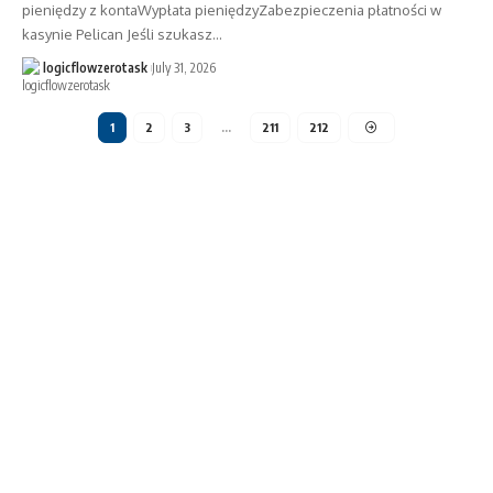
pieniędzy z kontaWypłata pieniędzyZabezpieczenia płatności w
kasynie Pelican Jeśli szukasz…
logicflowzerotask
July 31, 2026
1
2
3
…
211
212