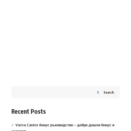
Search
Recent Posts
Varna Casino бонус ръководство – добре дошли бонус и