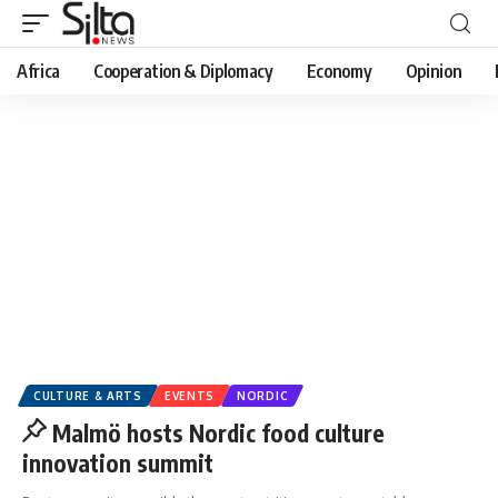
Africa
Cooperation & Diplomacy
Economy
Opinion
CULTURE & ARTS
EVENTS
NORDIC
Malmö hosts Nordic food culture
innovation summit