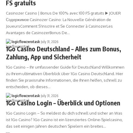
FS gratuits
Casinozer Casino | Bonus De 100% avec 100 FS gratuits ▶️ JOUER
Содержимое Casinozer Casino: La Nouvelle Génération de
JoueursComment S'inscrire et Se Connecter à CasinozerLes
Avantages de CasinozerBonus De…
logicflowzerotask
July 31, 2026
1Go Casino Deutschland – Alles zum Bonus,
Zahlung, App und Sicherheit
1Go Casino – Ihr umfassender Guide für Deutschland Willkommen
zu Ihrem ultimativen Überblick über 1Go Casino Deutschland. Hier
finden Sie praxisnahe Informationen, die Ihnen helfen, schnell zu
entscheiden, ob dieses…
logicflowzerotask
July 31, 2026
1Go Casino Login – Überblick und Optionen
1Go Casino Login – So meldest du dich schnell und sicher an Was
ist 1Go Casino? 1Go Casino ist ein lizenziertes Online‑Spielcasino,
das seit einigen Jahren deutschen Spielern ein breites…