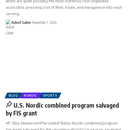
Beets are quite possibly the most nutritious root vegetable
accessible, pressing a lot of fiber, folate, and manganese into each
serving.
Ashraf Gaber
November 7, 2024
BLOG
NORDIC
SPORTS
U.S. Nordic combined program salvaged
by FIS grant
AP: Silta, NewsroomThe United States Nordic combined program
has been salvaged for the upcoming World Cup season, receiving