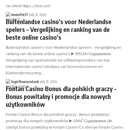
cw-check https://test.com
mono11437
July 31, 2026
Buitenlandse casino’s voor Nederlandse
spelers – Vergelijking en ranking van de
beste online casino’s
Buitenlandse casino's voor Nederlandse spelers - Vergelijking en
ranking van de beste online casino's ▶️ SPELEN Содержимое
Vergelijking van spelselectie en softwareproviders van top
internationale casino'sAnalyse van bonusstructuren en
klantondersteuning…
logicflowzerotask
July 31, 2026
Fontan Casino Bonus dla polskich graczy –
Bonus powitalny i promocje dla nowych
użytkowników
Fontan Casino Bonus dla polskich graczy - Bonus powitalny i
promocje dla nowych użytkowników ▶️ GRAĆ Содержимое Jak
zdobyć bonus powitalny w Fontan Casino?Co oferuje Fontan Casino