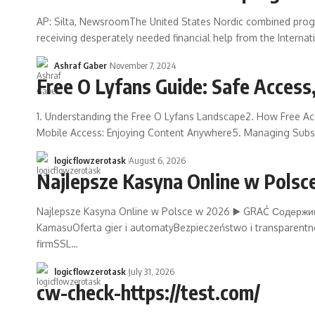
AP: Silta, NewsroomThe United States Nordic combined pro
receiving desperately needed financial help from the Interna
Ashraf Gaber
November 7, 2024
Free O Lyfans Guide: Safe Access,
1. Understanding the Free O Lyfans Landscape2. How Free Acce
Mobile Access: Enjoying Content Anywhere5. Managing Subscr
logicflowzerotask
August 6, 2026
Najlepsze Kasyna Online w Polsc
Najlepsze Kasyna Online w Polsce w 2026 ▶️ GRAĆ Содержим
KamasuOferta gier i automatyBezpieczeństwo i transparentno
firmSSL…
logicflowzerotask
July 31, 2026
cw-check-https://test.com/