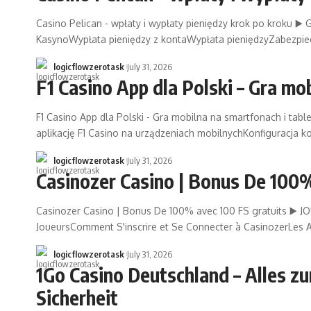
Casino Pelican - wpłaty i wypłaty pieniędzy krok po kroku 
KasynoWypłata pieniędzy z kontaWypłata pieniędzyZabezpiecz
logicflowzerotask
July 31, 2026
F1 Casino App dla Polski – Gra mo
F1 Casino App dla Polski - Gra mobilna na smartfonach i ta
aplikację F1 Casino na urządzeniach mobilnychKonfiguracja k
logicflowzerotask
July 31, 2026
Casinozer Casino | Bonus De 100%
Casinozer Casino | Bonus De 100% avec 100 FS gratuits ▶️ 
JoueursComment S'inscrire et Se Connecter à CasinozerLes
logicflowzerotask
July 31, 2026
1Go Casino Deutschland – Alles z
Sicherheit