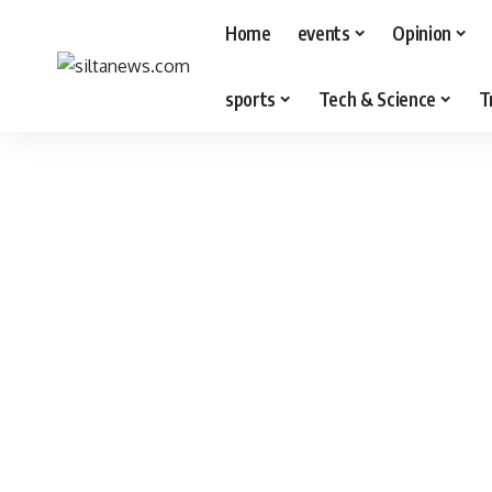
Home
events
Opinion
sports
Tech & Science
T