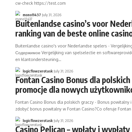
cw-check https://test.com
mono11437
July 31, 2026
Buitenlandse casino’s voor Nederl
ranking van de beste online casino
Buitenlandse casino's voor Nederlandse spelers - Vergelijkin
Содержимое Vergelijking van spelselectie en softwareprovide
en klantondersteuning…
logicflowzerotask
July 31, 2026
Fontan Casino Bonus dla polskich 
promocje dla nowych użytkowni
Fontan Casino Bonus dla polskich graczy - Bonus powitaln
zdobyć bonus powitalny w Fontan Casino?Co oferuje Font
logicflowzerotask
July 31, 2026
Casino Pelican – wpłaty i wypłaty