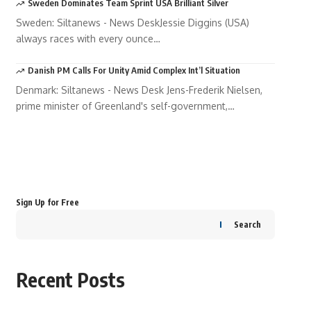
Sweden Dominates Team Sprint USA Brilliant Silver
Sweden: Siltanews - News DeskJessie Diggins (USA)
always races with every ounce…
Danish PM Calls For Unity Amid Complex Int’l Situation
Denmark: Siltanews - News Desk Jens-Frederik Nielsen,
prime minister of Greenland's self-government,…
Your one-stop resource for medical
news and education.
Your one-stop resource for medical news and education.
Sign Up for Free
Search
Recent Posts