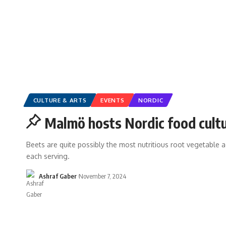
CULTURE & ARTS
EVENTS
NORDIC
Malmö hosts Nordic food cult
Beets are quite possibly the most nutritious root vegetable ac
each serving.
Ashraf Gaber
November 7, 2024