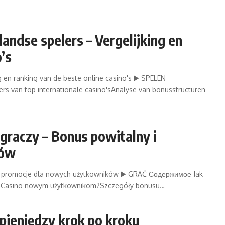
andse spelers – Vergelijking en
’s
g en ranking van de beste online casino's ▶️ SPELEN
rs van top internationale casino'sAnalyse van bonusstructuren
graczy – Bonus powitalny i
ków
y i promocje dla nowych użytkowników ▶️ GRAĆ Содержимое Jak
an Casino nowym użytkownikom?Szczegóły bonusu…
 pieniędzy krok po kroku