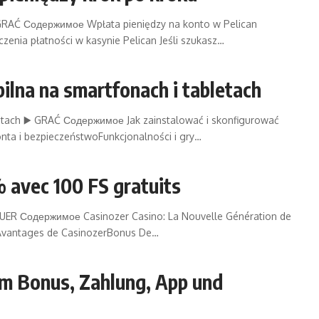
▶️ GRAĆ Содержимое Wpłata pieniędzy na konto w Pelican
enia płatności w kasynie Pelican Jeśli szukasz…
bilna na smartfonach i tabletach
bletach ▶️ GRAĆ Содержимое Jak zainstalować i skonfigurować
onta i bezpieczeństwoFunkcjonalności i gry…
 avec 100 FS gratuits
JOUER Содержимое Casinozer Casino: La Nouvelle Génération de
 Avantages de CasinozerBonus De…
um Bonus, Zahlung, App und