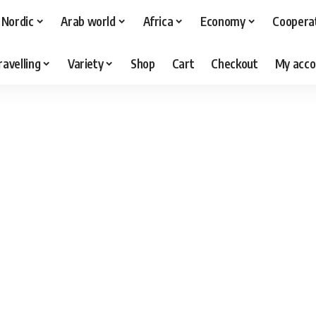
Nordic
Arab world
Africa
Economy
Coopera
ravelling
Variety
Shop
Cart
Checkout
My acco