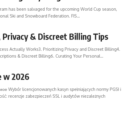
gram has been salvaged for the upcoming World Cup season,
tional Ski and Snowboard Federation. FIS…
 Privacy & Discreet Billing Tips
ss Actually Works3. Prioritizing Privacy and Discreet Billing4.
iptions & Discreet Billing6. Curating Your Personal…
e w 2026
ое Wybór licencjonowanych kasyn spełniających normy PGSI i
ść: recenzje zabezpieczeń SSL i audytów niezależnych