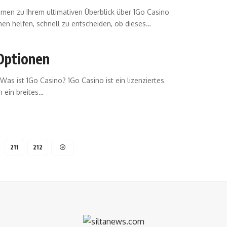
men zu Ihrem ultimativen Überblick über 1Go Casino
nen helfen, schnell zu entscheiden, ob dieses…
 Optionen
as ist 1Go Casino? 1Go Casino ist ein lizenziertes
n ein breites…
211
212