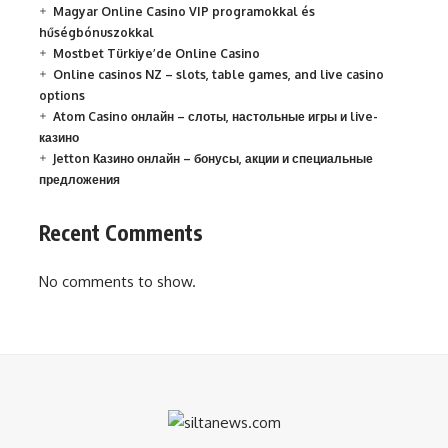
Magyar Online Casino VIP programokkal és
hűségbónuszokkal
Mostbet Türkiye’de Online Casino
Online casinos NZ – slots, table games, and live casino
options
Atom Casino онлайн – слоты, настольные игры и live-
казино
Jetton Казино онлайн – бонусы, акции и специальные
предложения
Recent Comments
No comments to show.