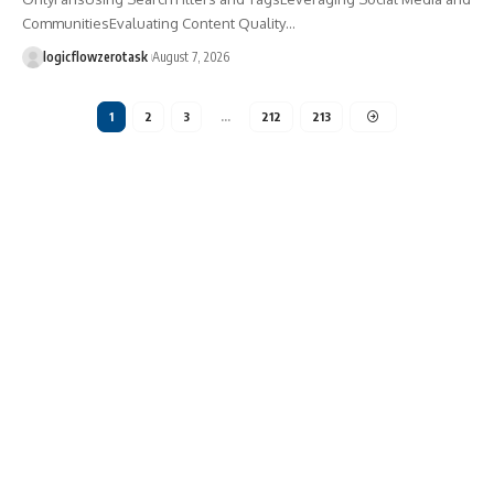
CommunitiesEvaluating Content Quality…
logicflowzerotask
August 7, 2026
1
2
3
…
212
213