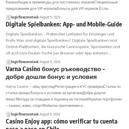
КазиноАкции и промокоды для постоянных игроковСпециальные
предложения для VIP-игроковБонусы для VIP-игроков Если…
logicflowzerotask
August 9, 2026
Digitale Spielbanken: App‑ und Mobile‑Guide
Digitale Spielbanken – Praktischer Leitfaden für Einsteiger und
Profis Was sind digitale Spielbanken? Digitale Spielbanken sind
Online-Plattformen, die klassische Casinospiele, Sportwetten und
oft auch Live‑Dealer‑Tische per Browser oder App anbieten.…
logicflowzerotask
August 9, 2026
Varna Casino бонус ръководство –
добре дошли бонус и условия
Varna Casino – общ прегледРегистрация и KYC проверкаСтъпка по
стъпка процесБонуси и условия за залаганеДобре дошли
бонусМетоди за плащане и бързина на тегленеИгрално портфолио
– казино, живо, спортМобилно приложение и…
logicflowzerotask
August 8, 2026
Casino Enjoy app: cómo verificar tu cuenta
paso a paso en Chile