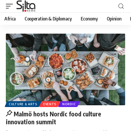
Africa
Cooperation & Diplomacy
Economy
Opinion
CULTURE & ARTS
EVENTS
NORDIC
Malmö hosts Nordic food culture
innovation summit