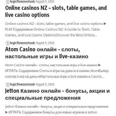
logicflowzerotask
August 9, 2026
Online casinos NZ – slots, table games, and
live casino options
Online casinos NZ - slots, table games, and live casino options ▶️
PLAY Содержимое Online Casinos NZ: A Guide to Slots, Table
Games, and Live Casino OptionsDiscover the Best Online…
logicflowzerotask
August 9, 2026
Atom Casino онлайн – слоты,
настольные игры и live-казино
Atom Casino онлайн - слоты, настольные игры и live-казино ▶️
ИГРАТЬ Содержимое Слоты и игры на деньги в казино AtomВыбор
слотов и игр на деньгиНастольные игры и live-казино в Casino…
logicflowzerotask
August 9, 2026
Jetton Казино онлайн – бонусы, акции и
специальные предложения
Jetton Казино онлайн - бонусы, акции и специальные предложения
▶️ ИГРАТЬ Содержимое Бонусы для новых игроков в Jetton