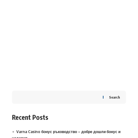
Search
Recent Posts
Varna Casino бонус ръководство – добре дошли бонус и