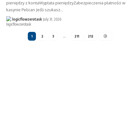
pieniędzy z kontaWypłata pieniędzyZabezpieczenia płatności w
kasynie Pelican Jeśli szukasz…
logicflowzerotask
July 31, 2026
1
2
3
…
211
212