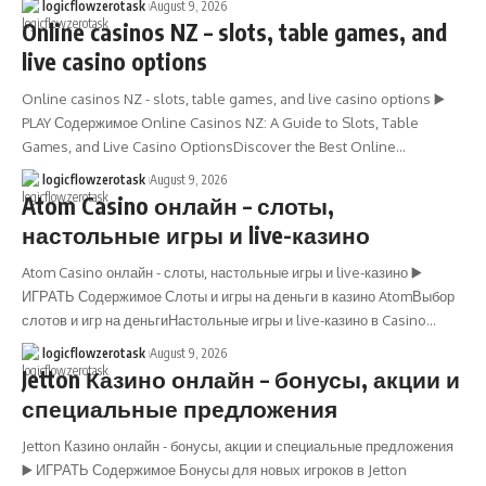
logicflowzerotask
August 9, 2026
Online casinos NZ – slots, table games, and
live casino options
Online casinos NZ - slots, table games, and live casino options ▶️
PLAY Содержимое Online Casinos NZ: A Guide to Slots, Table
Games, and Live Casino OptionsDiscover the Best Online…
logicflowzerotask
August 9, 2026
Atom Casino онлайн – слоты,
настольные игры и live-казино
Atom Casino онлайн - слоты, настольные игры и live-казино ▶️
ИГРАТЬ Содержимое Слоты и игры на деньги в казино AtomВыбор
слотов и игр на деньгиНастольные игры и live-казино в Casino…
logicflowzerotask
August 9, 2026
Jetton Казино онлайн – бонусы, акции и
специальные предложения
Jetton Казино онлайн - бонусы, акции и специальные предложения
▶️ ИГРАТЬ Содержимое Бонусы для новых игроков в Jetton