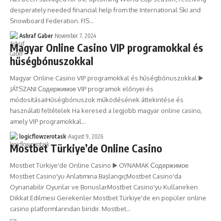
desperately needed financial help from the International Ski and
Snowboard Federation. FIS…
Ashraf Gaber
November 7, 2024
Magyar Online Casino VIP programokkal és
hűségbónuszokkal
Magyar Online Casino VIP programokkal és hűségbónuszokkal ▶️
JÁTSZANI Содержимое VIP programok előnyei és
módosításaiHűségbónuszok működésének áttekintése és
használati feltételek Ha keresed a legjobb magyar online casino,
amely VIP programokkal…
logicflowzerotask
August 9, 2026
Mostbet Türkiye’de Online Casino
Mostbet Türkiye'de Online Casino ▶️ OYNAMAK Содержимое
Mostbet Casino'yu Anlatımına BaşlangıçMostbet Casino'da
Oynanabilir Oyunlar ve BonuslarMostbet Casino'yu Kullanırken
Dikkat Edilmesi Gerekenler Mostbet Türkiye'de en popüler online
casino platformlarından biridir. Mostbet…