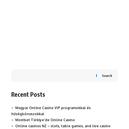
Search
Recent Posts
Magyar Online Casino VIP programokkal és
hűségbónuszokkal
Mostbet Türkiye’de Online Casino
Online casinos NZ – slots, table games, and live casino