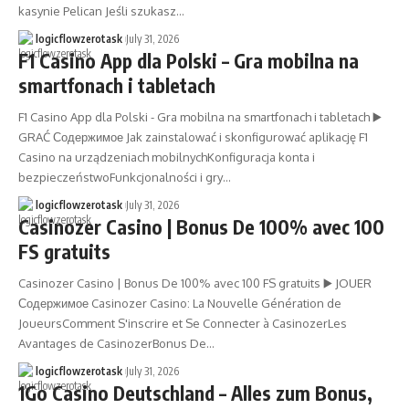
kasynie Pelican Jeśli szukasz…
logicflowzerotask
July 31, 2026
F1 Casino App dla Polski – Gra mobilna na
smartfonach i tabletach
F1 Casino App dla Polski - Gra mobilna na smartfonach i tabletach ▶️
GRAĆ Содержимое Jak zainstalować i skonfigurować aplikację F1
Casino na urządzeniach mobilnychKonfiguracja konta i
bezpieczeństwoFunkcjonalności i gry…
logicflowzerotask
July 31, 2026
Casinozer Casino | Bonus De 100% avec 100
FS gratuits
Casinozer Casino | Bonus De 100% avec 100 FS gratuits ▶️ JOUER
Содержимое Casinozer Casino: La Nouvelle Génération de
JoueursComment S'inscrire et Se Connecter à CasinozerLes
Avantages de CasinozerBonus De…
logicflowzerotask
July 31, 2026
1Go Casino Deutschland – Alles zum Bonus,