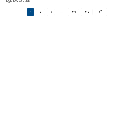
1
2
3
…
211
212