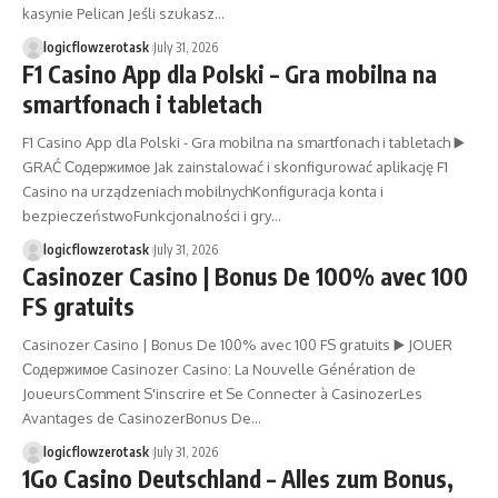
kasynie Pelican Jeśli szukasz…
logicflowzerotask
July 31, 2026
F1 Casino App dla Polski – Gra mobilna na
smartfonach i tabletach
F1 Casino App dla Polski - Gra mobilna na smartfonach i tabletach ▶️
GRAĆ Содержимое Jak zainstalować i skonfigurować aplikację F1
Casino na urządzeniach mobilnychKonfiguracja konta i
bezpieczeństwoFunkcjonalności i gry…
logicflowzerotask
July 31, 2026
Casinozer Casino | Bonus De 100% avec 100
FS gratuits
Casinozer Casino | Bonus De 100% avec 100 FS gratuits ▶️ JOUER
Содержимое Casinozer Casino: La Nouvelle Génération de
JoueursComment S'inscrire et Se Connecter à CasinozerLes
Avantages de CasinozerBonus De…
logicflowzerotask
July 31, 2026
1Go Casino Deutschland – Alles zum Bonus,