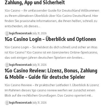
Zahlung, App und Sicherheit
1Go Casino – Ihr umfassender Guide für Deutschland Willkommen
zu Ihrem ultimativen Überblick über 1Go Casino Deutschland. Hier
finden Sie praxisnahe Informationen, die Ihnen helfen, schnell zu
entscheiden, ob dieses…
logicflowzerotask
July 31, 2026
1Go Casino Login – Überblick und Optionen
1Go Casino Login – So meldest du dich schnell und sicher an Was
ist 1Go Casino? 1Go Casino ist ein lizenziertes Online‑Spielcasino,
das seit einigen Jahren deutschen Spielern ein breites…
logicflowzerotask
July 31, 2026
1Go Casino Review: Lizenz, Bonus, Zahlung
& Mobile – Guide für deutsche Spieler
1Go Casino Review – Ihr praktischer Leitfaden 1. Überblick & Lizenz
Im Rahmen dieses 1go casino review werfen wir zunächst einen
Blick auf die rechtlichen Grundlagen. Das Casino operiert mit…
logicflowzerotask
July 31, 2026