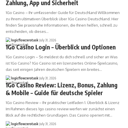
Zahlung, App und Sicherheit
1Go Casino – Ihr umfassender Guide für Deutschland Willkommen
zu Ihrem ultimativen Überblick über 1Go Casino Deutschland. Hier
finden Sie praxisnahe Informationen, die Ihnen helfen, schnell zu
entscheiden, ob dieses…
logicflowzerotask
July 31, 2026
1Go Casino Login – Überblick und Optionen
1Go Casino Login – So meldest du dich schnell und sicher an Was
ist 1Go Casino? 1Go Casino ist ein lizenziertes Online‑Spielcasino,
das seit einigen Jahren deutschen Spielern ein breites…
logicflowzerotask
July 31, 2026
1Go Casino Review: Lizenz, Bonus, Zahlung
& Mobile – Guide für deutsche Spieler
1Go Casino Review – Ihr praktischer Leitfaden 1. Überblick & Lizenz
Im Rahmen dieses 1go casino review werfen wir zunächst einen
Blick auf die rechtlichen Grundlagen. Das Casino operiert mit…
logicflowzerotask
July 31, 2026