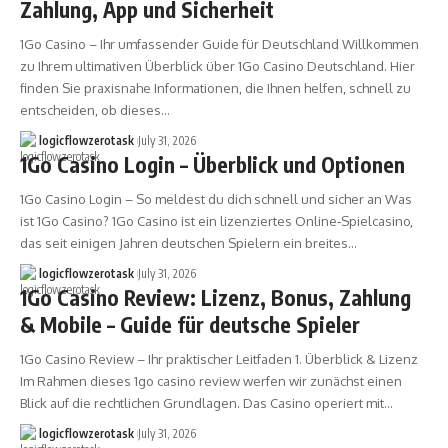
Zahlung, App und Sicherheit
1Go Casino – Ihr umfassender Guide für Deutschland Willkommen
zu Ihrem ultimativen Überblick über 1Go Casino Deutschland. Hier
finden Sie praxisnahe Informationen, die Ihnen helfen, schnell zu
entscheiden, ob dieses…
logicflowzerotask
July 31, 2026
1Go Casino Login – Überblick und Optionen
1Go Casino Login – So meldest du dich schnell und sicher an Was
ist 1Go Casino? 1Go Casino ist ein lizenziertes Online‑Spielcasino,
das seit einigen Jahren deutschen Spielern ein breites…
logicflowzerotask
July 31, 2026
1Go Casino Review: Lizenz, Bonus, Zahlung
& Mobile – Guide für deutsche Spieler
1Go Casino Review – Ihr praktischer Leitfaden 1. Überblick & Lizenz
Im Rahmen dieses 1go casino review werfen wir zunächst einen
Blick auf die rechtlichen Grundlagen. Das Casino operiert mit…
logicflowzerotask
July 31, 2026