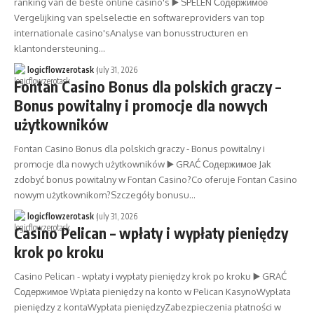
ranking van de beste online casino's ▶️ SPELEN Содержимое
Vergelijking van spelselectie en softwareproviders van top
internationale casino'sAnalyse van bonusstructuren en
klantondersteuning…
logicflowzerotask
July 31, 2026
Fontan Casino Bonus dla polskich graczy –
Bonus powitalny i promocje dla nowych
użytkowników
Fontan Casino Bonus dla polskich graczy - Bonus powitalny i
promocje dla nowych użytkowników ▶️ GRAĆ Содержимое Jak
zdobyć bonus powitalny w Fontan Casino?Co oferuje Fontan Casino
nowym użytkownikom?Szczegóły bonusu…
logicflowzerotask
July 31, 2026
Casino Pelican – wpłaty i wypłaty pieniędzy
krok po kroku
Casino Pelican - wpłaty i wypłaty pieniędzy krok po kroku ▶️ GRAĆ
Содержимое Wpłata pieniędzy na konto w Pelican KasynoWypłata
pieniędzy z kontaWypłata pieniędzyZabezpieczenia płatności w