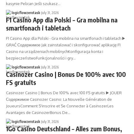
kasynie Pelican Jeśli szukasz…
logicflowzerotask
July 31, 2026
F1 Casino App dla Polski – Gra mobilna na
smartfonach i tabletach
F1 Casino App dla Polski - Gra mobilna na smartfonach i tabletach ▶️
GRAĆ Содержимое Jak zainstalować i skonfigurować aplikację F1
Casino na urządzeniach mobilnychKonfiguracja konta i
bezpieczeństwoFunkcjonalności i gry…
logicflowzerotask
July 31, 2026
Casinozer Casino | Bonus De 100% avec 100
FS gratuits
Casinozer Casino | Bonus De 100% avec 100 FS gratuits ▶️ JOUER
Содержимое Casinozer Casino: La Nouvelle Génération de
JoueursComment S'inscrire et Se Connecter à CasinozerLes
Avantages de CasinozerBonus De…
logicflowzerotask
July 31, 2026
1Go Casino Deutschland – Alles zum Bonus,