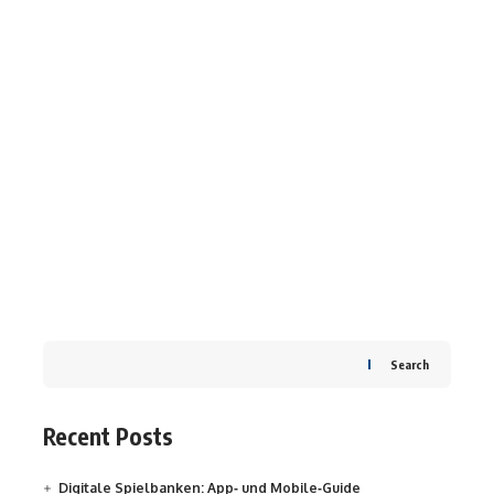
Search
Recent Posts
Digitale Spielbanken: App‑ und Mobile‑Guide