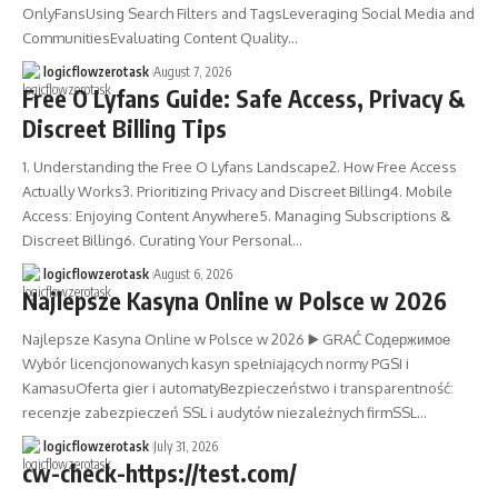
OnlyFansUsing Search Filters and TagsLeveraging Social Media and
CommunitiesEvaluating Content Quality…
logicflowzerotask
August 7, 2026
Free O Lyfans Guide: Safe Access, Privacy &
Discreet Billing Tips
1. Understanding the Free O Lyfans Landscape2. How Free Access
Actually Works3. Prioritizing Privacy and Discreet Billing4. Mobile
Access: Enjoying Content Anywhere5. Managing Subscriptions &
Discreet Billing6. Curating Your Personal…
logicflowzerotask
August 6, 2026
Najlepsze Kasyna Online w Polsce w 2026
Najlepsze Kasyna Online w Polsce w 2026 ▶️ GRAĆ Содержимое
Wybór licencjonowanych kasyn spełniających normy PGSI i
KamasuOferta gier i automatyBezpieczeństwo i transparentność:
recenzje zabezpieczeń SSL i audytów niezależnych firmSSL…
logicflowzerotask
July 31, 2026
cw-check-https://test.com/