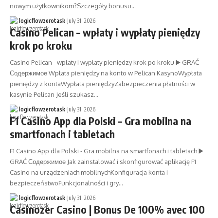
nowym użytkownikom?Szczegóły bonusu…
logicflowzerotask
July 31, 2026
Casino Pelican – wpłaty i wypłaty pieniędzy
krok po kroku
Casino Pelican - wpłaty i wypłaty pieniędzy krok po kroku ▶️ GRAĆ
Содержимое Wpłata pieniędzy na konto w Pelican KasynoWypłata
pieniędzy z kontaWypłata pieniędzyZabezpieczenia płatności w
kasynie Pelican Jeśli szukasz…
logicflowzerotask
July 31, 2026
F1 Casino App dla Polski – Gra mobilna na
smartfonach i tabletach
F1 Casino App dla Polski - Gra mobilna na smartfonach i tabletach ▶️
GRAĆ Содержимое Jak zainstalować i skonfigurować aplikację F1
Casino na urządzeniach mobilnychKonfiguracja konta i
bezpieczeństwoFunkcjonalności i gry…
logicflowzerotask
July 31, 2026
Casinozer Casino | Bonus De 100% avec 100