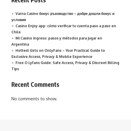
Varna Casino бонус ръководство – добре дошли бонус и
условия
Casino Enjoy app: cómo verificar tu cuenta paso a paso en
Chile
Mi Casino ingreso: pasos y métodos para jugar en
Argentina
Hottest Girls on OnlyFans – Your Practical Guide to
Exclusive Access, Privacy & Mobile Experience
Free O Lyfans Guide: Safe Access, Privacy & Discreet Billing
Tips
Recent Comments
No comments to show.