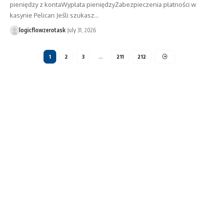
pieniędzy z kontaWypłata pieniędzyZabezpieczenia płatności w
kasynie Pelican Jeśli szukasz…
logicflowzerotask
July 31, 2026
1
2
3
…
211
212