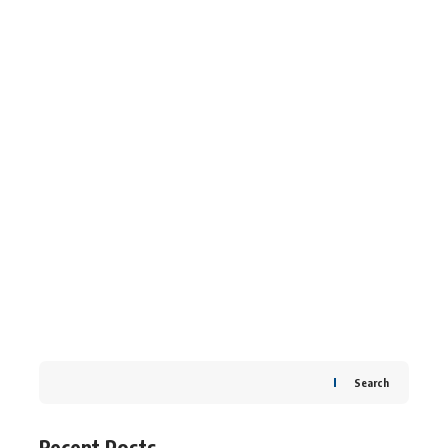
Search
Recent Posts