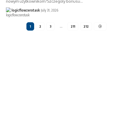
nowym użytkownikom?Szczegóły bonusu…
logicflowzerotask
July 31, 2026
1
2
3
…
211
212