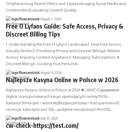
OnlyFansUsing Search Filters and TagsLeveraging Social Media and
CommunitiesEvaluating Content Quality…
logicflowzerotask
August 7, 2026
Free O Lyfans Guide: Safe Access, Privacy &
Discreet Billing Tips
1. Understanding the Free O Lyfans Landscape2. How Free Access
Actually Works3. Prioritizing Privacy and Discreet Billing4. Mobile
Access: Enjoying Content Anywhere5. Managing Subscriptions &
Discreet Billing6. Curating Your Personal…
logicflowzerotask
August 6, 2026
Najlepsze Kasyna Online w Polsce w 2026
Najlepsze Kasyna Online w Polsce w 2026 ▶️ GRAĆ Содержимое
Wybór licencjonowanych kasyn spełniających normy PGSI i
KamasuOferta gier i automatyBezpieczeństwo i transparentność:
recenzje zabezpieczeń SSL i audytów niezależnych firmSSL…
logicflowzerotask
July 31, 2026
cw-check-https://test.com/