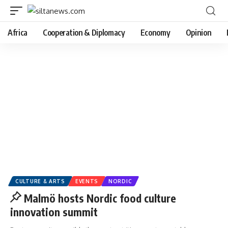
Africa
Cooperation & Diplomacy
Economy
Opinion
CULTURE & ARTS
EVENTS
NORDIC
Malmö hosts Nordic food culture
innovation summit