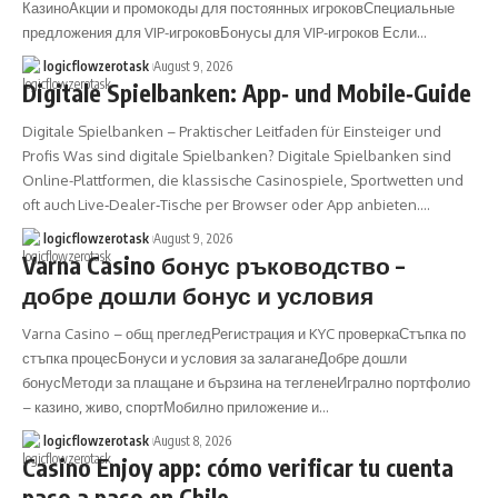
КазиноАкции и промокоды для постоянных игроковСпециальные
предложения для VIP-игроковБонусы для VIP-игроков Если…
logicflowzerotask
August 9, 2026
Digitale Spielbanken: App‑ und Mobile‑Guide
Digitale Spielbanken – Praktischer Leitfaden für Einsteiger und
Profis Was sind digitale Spielbanken? Digitale Spielbanken sind
Online-Plattformen, die klassische Casinospiele, Sportwetten und
oft auch Live‑Dealer‑Tische per Browser oder App anbieten.…
logicflowzerotask
August 9, 2026
Varna Casino бонус ръководство –
добре дошли бонус и условия
Varna Casino – общ прегледРегистрация и KYC проверкаСтъпка по
стъпка процесБонуси и условия за залаганеДобре дошли
бонусМетоди за плащане и бързина на тегленеИгрално портфолио
– казино, живо, спортМобилно приложение и…
logicflowzerotask
August 8, 2026
Casino Enjoy app: cómo verificar tu cuenta
paso a paso en Chile