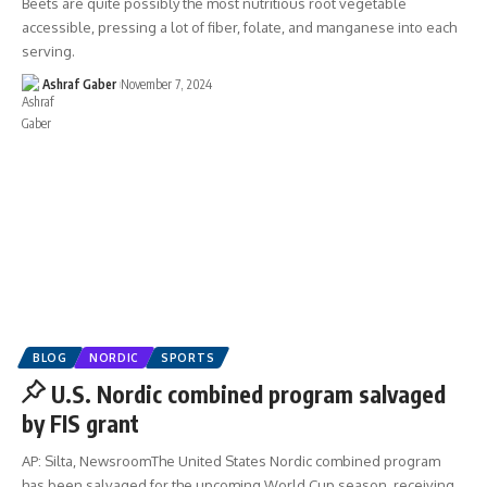
Beets are quite possibly the most nutritious root vegetable
accessible, pressing a lot of fiber, folate, and manganese into each
serving.
Ashraf Gaber
November 7, 2024
BLOG
NORDIC
SPORTS
U.S. Nordic combined program salvaged
by FIS grant
AP: Silta, NewsroomThe United States Nordic combined program
has been salvaged for the upcoming World Cup season, receiving