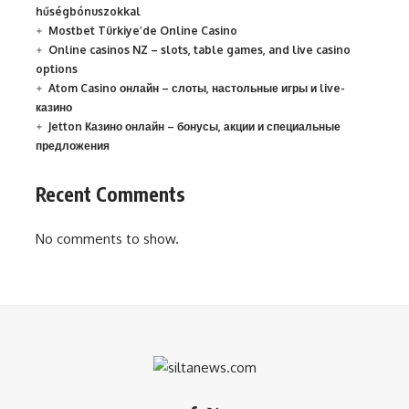
hűségbónuszokkal
Mostbet Türkiye’de Online Casino
Online casinos NZ – slots, table games, and live casino
options
Atom Casino онлайн – слоты, настольные игры и live-
казино
Jetton Казино онлайн – бонусы, акции и специальные
предложения
Recent Comments
No comments to show.