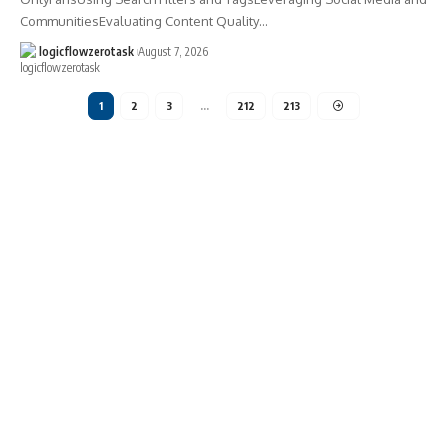
CommunitiesEvaluating Content Quality…
logicflowzerotask
August 7, 2026
1
2
3
…
212
213