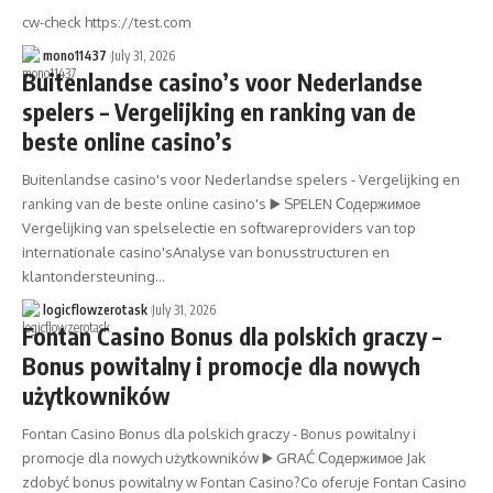
cw-check https://test.com
mono11437
July 31, 2026
Buitenlandse casino’s voor Nederlandse
spelers – Vergelijking en ranking van de
beste online casino’s
Buitenlandse casino's voor Nederlandse spelers - Vergelijking en
ranking van de beste online casino's ▶️ SPELEN Содержимое
Vergelijking van spelselectie en softwareproviders van top
internationale casino'sAnalyse van bonusstructuren en
klantondersteuning…
logicflowzerotask
July 31, 2026
Fontan Casino Bonus dla polskich graczy –
Bonus powitalny i promocje dla nowych
użytkowników
Fontan Casino Bonus dla polskich graczy - Bonus powitalny i
promocje dla nowych użytkowników ▶️ GRAĆ Содержимое Jak
zdobyć bonus powitalny w Fontan Casino?Co oferuje Fontan Casino