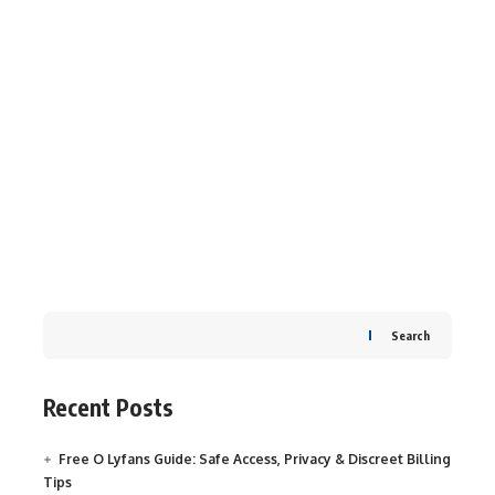
Search
Recent Posts
Free O Lyfans Guide: Safe Access, Privacy & Discreet Billing
Tips