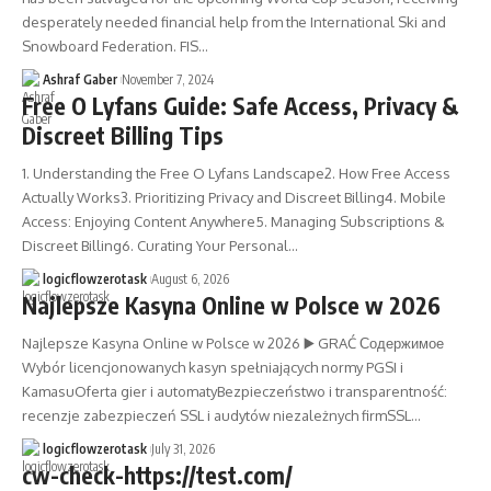
desperately needed financial help from the International Ski and
Snowboard Federation. FIS…
Ashraf Gaber
November 7, 2024
Free O Lyfans Guide: Safe Access, Privacy &
Discreet Billing Tips
1. Understanding the Free O Lyfans Landscape2. How Free Access
Actually Works3. Prioritizing Privacy and Discreet Billing4. Mobile
Access: Enjoying Content Anywhere5. Managing Subscriptions &
Discreet Billing6. Curating Your Personal…
logicflowzerotask
August 6, 2026
Najlepsze Kasyna Online w Polsce w 2026
Najlepsze Kasyna Online w Polsce w 2026 ▶️ GRAĆ Содержимое
Wybór licencjonowanych kasyn spełniających normy PGSI i
KamasuOferta gier i automatyBezpieczeństwo i transparentność:
recenzje zabezpieczeń SSL i audytów niezależnych firmSSL…
logicflowzerotask
July 31, 2026
cw-check-https://test.com/