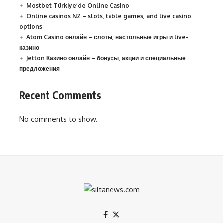
Mostbet Türkiye’de Online Casino
Online casinos NZ – slots, table games, and live casino
options
Atom Casino онлайн – слоты, настольные игры и live-
казино
Jetton Казино онлайн – бонусы, акции и специальные
предложения
Recent Comments
No comments to show.