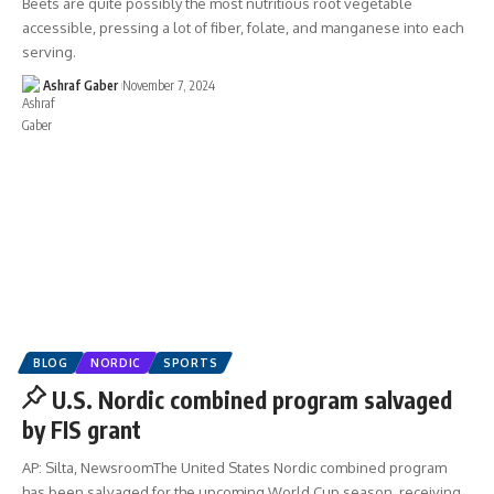
Beets are quite possibly the most nutritious root vegetable
accessible, pressing a lot of fiber, folate, and manganese into each
serving.
Ashraf Gaber
November 7, 2024
BLOG
NORDIC
SPORTS
U.S. Nordic combined program salvaged
by FIS grant
AP: Silta, NewsroomThe United States Nordic combined program
has been salvaged for the upcoming World Cup season, receiving