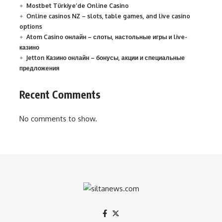
Mostbet Türkiye’de Online Casino
Online casinos NZ – slots, table games, and live casino
options
Atom Casino онлайн – слоты, настольные игры и live-
казино
Jetton Казино онлайн – бонусы, акции и специальные
предложения
Recent Comments
No comments to show.