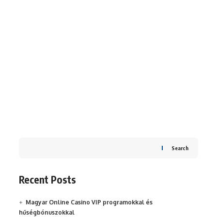
Search
Recent Posts
Magyar Online Casino VIP programokkal és
hűségbónuszokkal