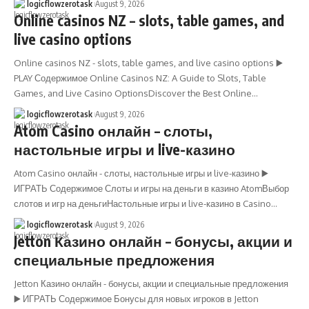
logicflowzerotask
August 9, 2026
Online casinos NZ – slots, table games, and
live casino options
Online casinos NZ - slots, table games, and live casino options ▶️
PLAY Содержимое Online Casinos NZ: A Guide to Slots, Table
Games, and Live Casino OptionsDiscover the Best Online…
logicflowzerotask
August 9, 2026
Atom Casino онлайн – слоты,
настольные игры и live-казино
Atom Casino онлайн - слоты, настольные игры и live-казино ▶️
ИГРАТЬ Содержимое Слоты и игры на деньги в казино AtomВыбор
слотов и игр на деньгиНастольные игры и live-казино в Casino…
logicflowzerotask
August 9, 2026
Jetton Казино онлайн – бонусы, акции и
специальные предложения
Jetton Казино онлайн - бонусы, акции и специальные предложения
▶️ ИГРАТЬ Содержимое Бонусы для новых игроков в Jetton