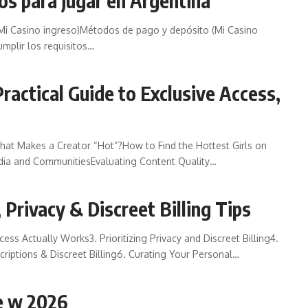
os para jugar en Argentina
(Mi Casino ingreso)Métodos de pago y depósito (Mi Casino
mplir los requisitos…
Practical Guide to Exclusive Access,
hat Makes a Creator “Hot”?How to Find the Hottest Girls on
dia and CommunitiesEvaluating Content Quality…
 Privacy & Discreet Billing Tips
ss Actually Works3. Prioritizing Privacy and Discreet Billing4.
iptions & Discreet Billing6. Curating Your Personal…
e w 2026