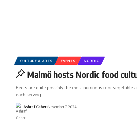
CULTURE & ARTS
EVENTS
NORDIC
Malmö hosts Nordic food cult
Beets are quite possibly the most nutritious root vegetable ac
each serving.
Ashraf Gaber
November 7, 2024