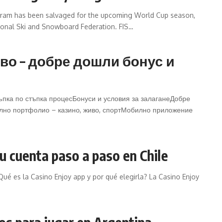
gram has been salvaged for the upcoming World Cup season,
tional Ski and Snowboard Federation. FIS…
тво – добре дошли бонус и
ъпка по стъпка процесБонуси и условия за залаганеДобре
лно портфолио – казино, живо, спортМобилно приложение
tu cuenta paso a paso en Chile
Qué es la Casino Enjoy app y por qué elegirla? La Casino Enjoy