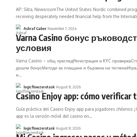
AP: Silta, NewsroomThe United States Nordic combined pro
receiving desperately needed financial help from the Interna
Ashraf Gaber
November 7, 2024
Varna Casino бонус ръководс
условия
Varna Casino – общ прегледРегистрация и KYC проверкаСт
дошли бонусМетоди за плащане и бързина на тегленеИгра
и…
logicflowzerotask
August 8, 2026
Casino Enjoy app: cómo verificar 
Guía práctica del Casino Enjoy app para jugadores chilenos ¿
app es la versión móvil del casino en…
logicflowzerotask
August 8, 2026