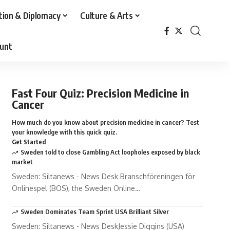
tion & Diplomacy
Culture & Arts
unt
Fast Four Quiz: Precision Medicine in
Cancer
How much do you know about precision medicine in cancer? Test
your knowledge with this quick quiz.
Get Started
Sweden told to close Gambling Act loopholes exposed by black
market
Sweden: Siltanews - News Desk Branschföreningen för
Onlinespel (BOS), the Sweden Online…
Sweden Dominates Team Sprint USA Brilliant Silver
Sweden: Siltanews - News DeskJessie Diggins (USA)