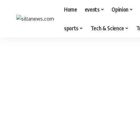
Home
events
Opinion
sports
Tech & Science
T