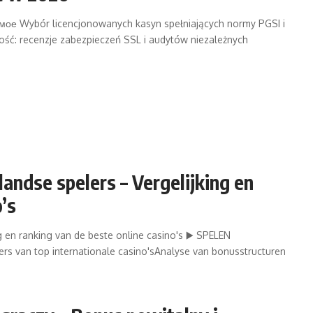
ое Wybór licencjonowanych kasyn spełniających normy PGSI i
ść: recenzje zabezpieczeń SSL i audytów niezależnych
andse spelers – Vergelijking en
’s
g en ranking van de beste online casino's ▶️ SPELEN
rs van top internationale casino'sAnalyse van bonusstructuren