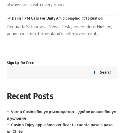
always races with every ounce…
Danish PM Calls For Unity Amid Complex Int’l Situation
Denmark: Siltanews - News Desk Jens-Frederik Nielsen,
prime minister of Greenland's self-government,…
Your one-stop resource for medical
news and education.
Your one-stop resource for medical news and education.
Sign Up for Free
Search
Recent Posts
Varna Casino бонус ръководство – добре дошли бонус
и условия
Casino Enjoy app: cómo verificar tu cuenta paso a paso
en Chile