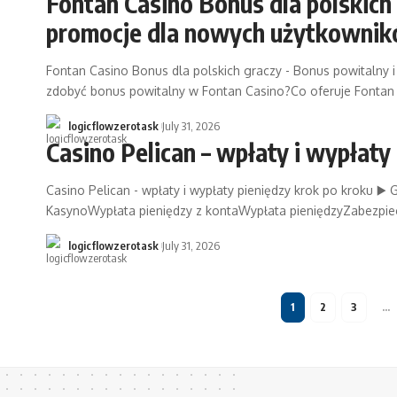
Fontan Casino Bonus dla polskich 
promocje dla nowych użytkowni
Fontan Casino Bonus dla polskich graczy - Bonus powitaln
zdobyć bonus powitalny w Fontan Casino?Co oferuje Font
logicflowzerotask
July 31, 2026
Casino Pelican – wpłaty i wypłaty
Casino Pelican - wpłaty i wypłaty pieniędzy krok po kroku 
KasynoWypłata pieniędzy z kontaWypłata pieniędzyZabezpiecz
logicflowzerotask
July 31, 2026
1
2
3
…