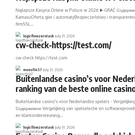
Najlepsze Kasyna Online w Polsce w 2026 ▶️ GRAĆ Содержим
KamasuOferta gier i automatyBezpieczeństwo i transparentno
firmSSL…
logicflowzerotask
July 31, 2026
cw-check-https://test.com/
cw-check https://test.com
mono11437
July 31, 2026
Buitenlandse casino’s voor Nederl
ranking van de beste online casino
Buitenlandse casino's voor Nederlandse spelers - Vergelijkin
Содержимое Vergelijking van spelselectie en softwareprovide
en klantondersteuning…
logicflowzerotask
July 31, 2026