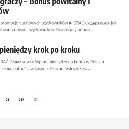
graczy – Bonus powitalny i
ków
y i promocje dla nowych użytkowników ▶️ GRAĆ Содержимое Jak
an Casino nowym użytkownikom?Szczegóły bonusu…
 pieniędzy krok po kroku
▶️ GRAĆ Содержимое Wpłata pieniędzy na konto w Pelican
enia płatności w kasynie Pelican Jeśli szukasz…
211
212