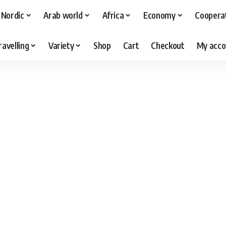
Nordic
Arab world
Africa
Economy
Coopera
ravelling
Variety
Shop
Cart
Checkout
My acco