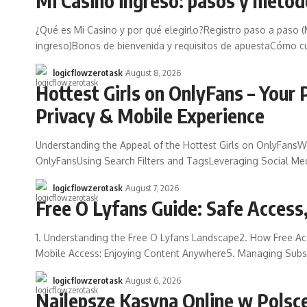
Mi Casino ingreso: pasos y métod
¿Qué es Mi Casino y por qué elegirlo?Registro paso a paso 
ingreso)Bonos de bienvenida y requisitos de apuestaCómo cu
logicflowzerotask
August 8, 2026
Hottest Girls on OnlyFans – Your 
Privacy & Mobile Experience
Understanding the Appeal of the Hottest Girls on OnlyFansW
OnlyFansUsing Search Filters and TagsLeveraging Social Me
logicflowzerotask
August 7, 2026
Free O Lyfans Guide: Safe Access,
1. Understanding the Free O Lyfans Landscape2. How Free Acce
Mobile Access: Enjoying Content Anywhere5. Managing Subscr
logicflowzerotask
August 6, 2026
Najlepsze Kasyna Online w Polsc