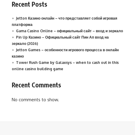
Recent Posts
Jetton Казино онлайн – что представляет собой игровая
платформа
Gama Casino Online – официальный сайт – вход и зеркало
Pin Up Казино – Официальный сайт Пин Ап вход на
зеркало (2026)
Jetton Games – особенности игрового процесса в онлайн
казино
Tower Rush Game by Galaxsys – when to cash out in this
online casino building game
Recent Comments
No comments to show.