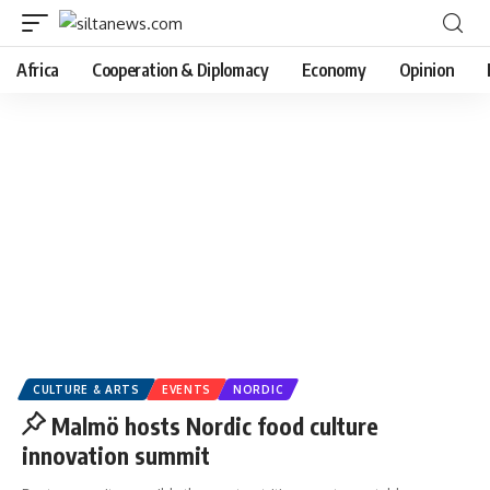
Africa
Cooperation & Diplomacy
Economy
Opinion
CULTURE & ARTS
EVENTS
NORDIC
Malmö hosts Nordic food culture
innovation summit