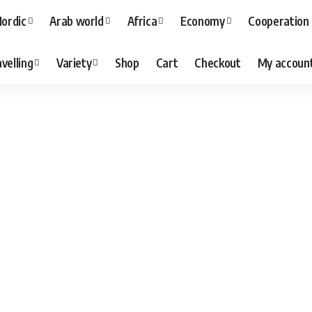
ordic
Arab world
Africa
Economy
Cooperation
velling
Variety
Shop
Cart
Checkout
My accoun