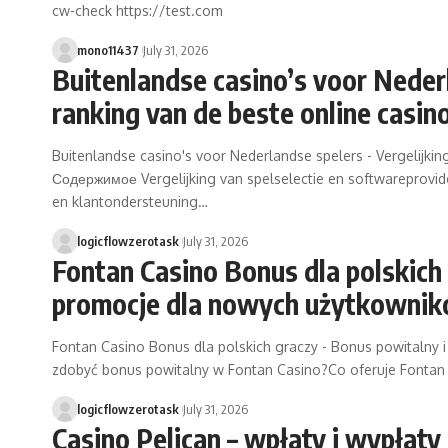
cw-check https://test.com
mono11437
July 31, 2026
Buitenlandse casino’s voor Nederl
ranking van de beste online casino
Buitenlandse casino's voor Nederlandse spelers - Vergelijkin
Содержимое Vergelijking van spelselectie en softwareprovide
en klantondersteuning…
logicflowzerotask
July 31, 2026
Fontan Casino Bonus dla polskich 
promocje dla nowych użytkowni
Fontan Casino Bonus dla polskich graczy - Bonus powitaln
zdobyć bonus powitalny w Fontan Casino?Co oferuje Font
logicflowzerotask
July 31, 2026
Casino Pelican – wpłaty i wypłaty