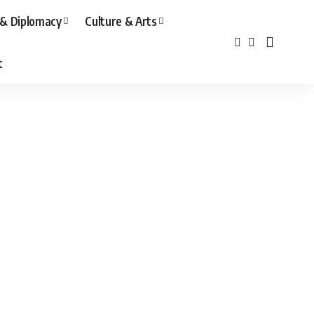
 & Diplomacy
Culture & Arts
t