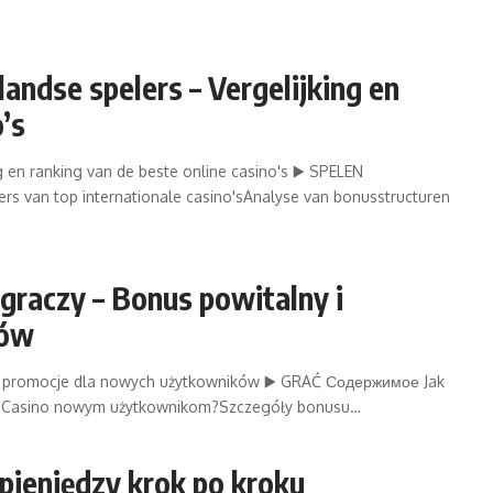
andse spelers – Vergelijking en
’s
g en ranking van de beste online casino's ▶️ SPELEN
rs van top internationale casino'sAnalyse van bonusstructuren
graczy – Bonus powitalny i
ków
y i promocje dla nowych użytkowników ▶️ GRAĆ Содержимое Jak
an Casino nowym użytkownikom?Szczegóły bonusu…
 pieniędzy krok po kroku