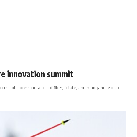
re innovation summit
cessible, pressing a lot of fiber, folate, and manganese into