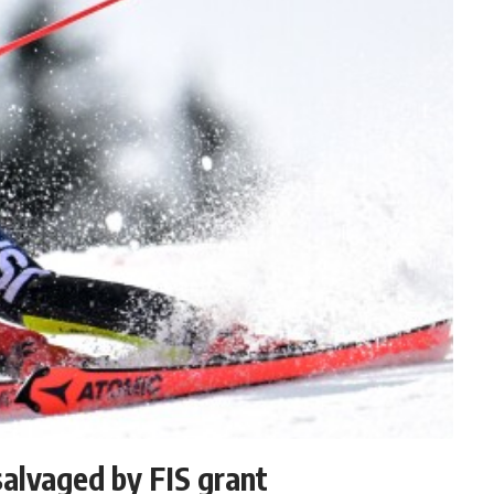
alvaged by FIS grant