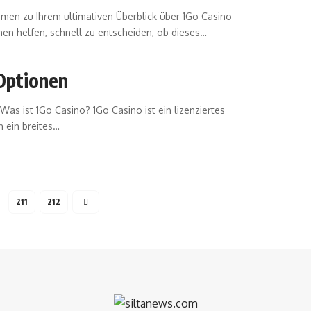
men zu Ihrem ultimativen Überblick über 1Go Casino
nen helfen, schnell zu entscheiden, ob dieses…
 Optionen
as ist 1Go Casino? 1Go Casino ist ein lizenziertes
n ein breites…
211
212