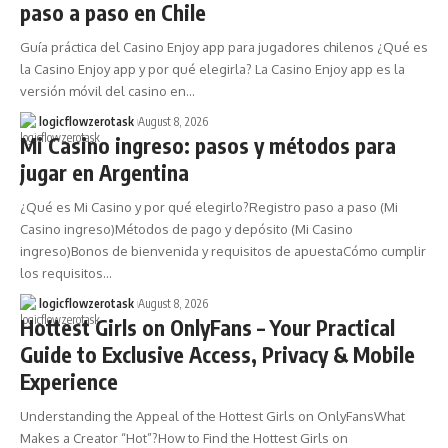
paso a paso en Chile
Guía práctica del Casino Enjoy app para jugadores chilenos ¿Qué es
la Casino Enjoy app y por qué elegirla? La Casino Enjoy app es la
versión móvil del casino en…
logicflowzerotask
August 8, 2026
Mi Casino ingreso: pasos y métodos para
jugar en Argentina
¿Qué es Mi Casino y por qué elegirlo?Registro paso a paso (Mi
Casino ingreso)Métodos de pago y depósito (Mi Casino
ingreso)Bonos de bienvenida y requisitos de apuestaCómo cumplir
los requisitos…
logicflowzerotask
August 8, 2026
Hottest Girls on OnlyFans – Your Practical
Guide to Exclusive Access, Privacy & Mobile
Experience
Understanding the Appeal of the Hottest Girls on OnlyFansWhat
Makes a Creator “Hot”?How to Find the Hottest Girls on