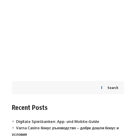
Search
Recent Posts
Digitale Spielbanken: App‑ und Mobile‑Guide
Varna Casino бонус ръководство – добре дошли бонус и
условия