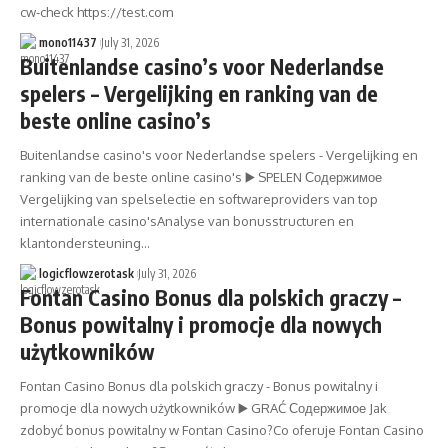
cw-check https://test.com
mono11437
July 31, 2026
Buitenlandse casino’s voor Nederlandse
spelers – Vergelijking en ranking van de
beste online casino’s
Buitenlandse casino's voor Nederlandse spelers - Vergelijking en
ranking van de beste online casino's ▶️ SPELEN Содержимое
Vergelijking van spelselectie en softwareproviders van top
internationale casino'sAnalyse van bonusstructuren en
klantondersteuning…
logicflowzerotask
July 31, 2026
Fontan Casino Bonus dla polskich graczy –
Bonus powitalny i promocje dla nowych
użytkowników
Fontan Casino Bonus dla polskich graczy - Bonus powitalny i
promocje dla nowych użytkowników ▶️ GRAĆ Содержимое Jak
zdobyć bonus powitalny w Fontan Casino?Co oferuje Fontan Casino