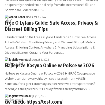
desperately needed financial help from the International Ski and
Snowboard Federation. FIS…
Ashraf Gaber
November 7, 2024
Free O Lyfans Guide: Safe Access, Privacy &
Discreet Billing Tips
1. Understanding the Free O Lyfans Landscape2. How Free Access
Actually Works3. Prioritizing Privacy and Discreet Billing4. Mobile
Access: Enjoying Content Anywhere5. Managing Subscriptions &
Discreet Billing6. Curating Your Personal…
logicflowzerotask
August 6, 2026
Najlepsze Kasyna Online w Polsce w 2026
Najlepsze Kasyna Online w Polsce w 2026 ▶️ GRAĆ Содержимое
Wybór licencjonowanych kasyn spełniających normy PGSI i
KamasuOferta gier i automatyBezpieczeństwo i transparentność:
recenzje zabezpieczeń SSL i audytów niezależnych firmSSL…
logicflowzerotask
July 31, 2026
cw-check-https://test.com/