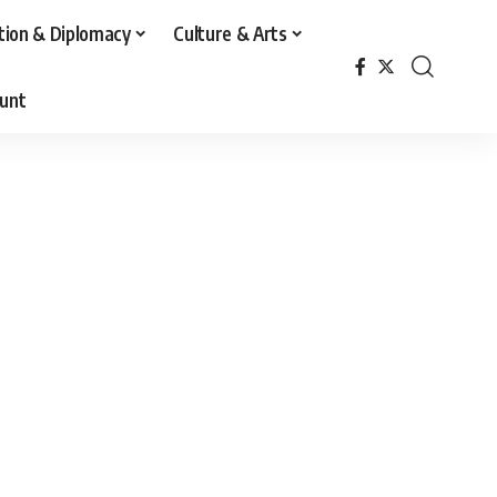
tion & Diplomacy
Culture & Arts
unt