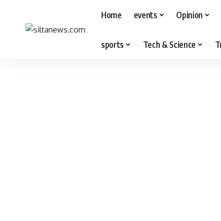
Home
events
Opinion
sports
Tech & Science
T