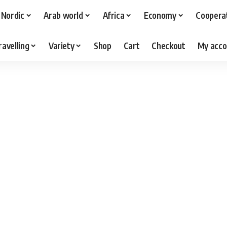
Nordic
Arab world
Africa
Economy
Coopera
ravelling
Variety
Shop
Cart
Checkout
My acco