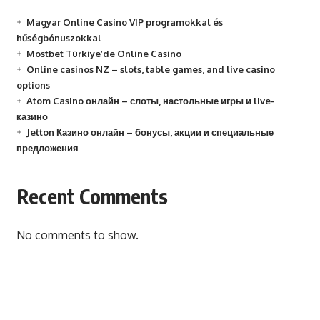
Magyar Online Casino VIP programokkal és
hűségbónuszokkal
Mostbet Türkiye’de Online Casino
Online casinos NZ – slots, table games, and live casino
options
Atom Casino онлайн – слоты, настольные игры и live-
казино
Jetton Казино онлайн – бонусы, акции и специальные
предложения
Recent Comments
No comments to show.