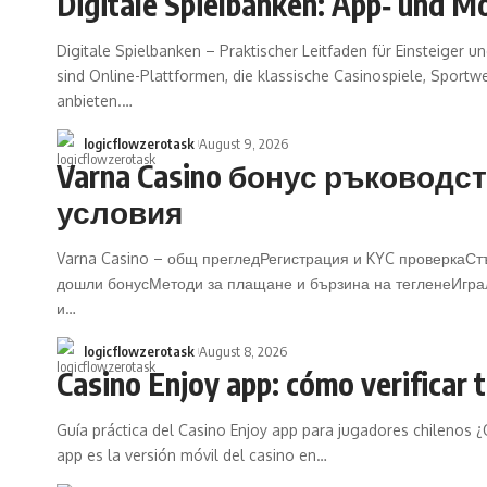
Digitale Spielbanken: App‑ und M
Digitale Spielbanken – Praktischer Leitfaden für Einsteiger u
sind Online-Plattformen, die klassische Casinospiele, Sport
anbieten.…
logicflowzerotask
August 9, 2026
Varna Casino бонус ръководс
условия
Varna Casino – общ прегледРегистрация и KYC проверкаСт
дошли бонусМетоди за плащане и бързина на тегленеИгра
и…
logicflowzerotask
August 8, 2026
Casino Enjoy app: cómo verificar 
Guía práctica del Casino Enjoy app para jugadores chilenos ¿
app es la versión móvil del casino en…