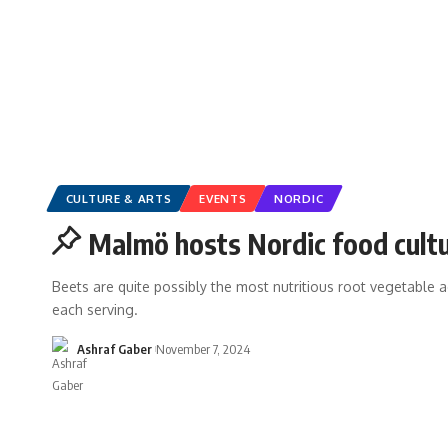
CULTURE & ARTS
EVENTS
NORDIC
Malmö hosts Nordic food cult
Beets are quite possibly the most nutritious root vegetable ac
each serving.
Ashraf Gaber
November 7, 2024