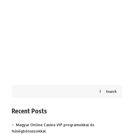
Search
Recent Posts
Magyar Online Casino VIP programokkal és
hűségbónuszokkal