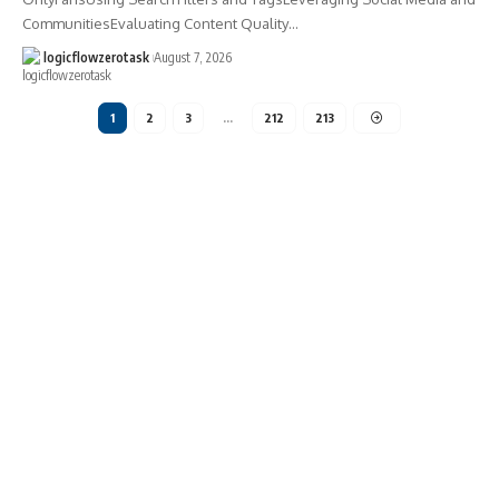
CommunitiesEvaluating Content Quality…
logicflowzerotask
August 7, 2026
1
2
3
…
212
213