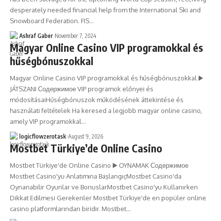
desperately needed financial help from the International Ski and
Snowboard Federation. FIS…
Ashraf Gaber
November 7, 2024
Magyar Online Casino VIP programokkal és
hűségbónuszokkal
Magyar Online Casino VIP programokkal és hűségbónuszokkal ▶️
JÁTSZANI Содержимое VIP programok előnyei és
módosításaiHűségbónuszok működésének áttekintése és
használati feltételek Ha keresed a legjobb magyar online casino,
amely VIP programokkal…
logicflowzerotask
August 9, 2026
Mostbet Türkiye’de Online Casino
Mostbet Türkiye'de Online Casino ▶️ OYNAMAK Содержимое
Mostbet Casino'yu Anlatımına BaşlangıçMostbet Casino'da
Oynanabilir Oyunlar ve BonuslarMostbet Casino'yu Kullanırken
Dikkat Edilmesi Gerekenler Mostbet Türkiye'de en popüler online
casino platformlarından biridir. Mostbet…