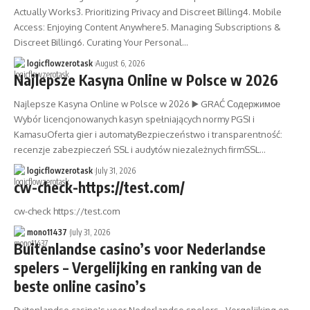
Actually Works3. Prioritizing Privacy and Discreet Billing4. Mobile
Access: Enjoying Content Anywhere5. Managing Subscriptions &
Discreet Billing6. Curating Your Personal…
logicflowzerotask
August 6, 2026
Najlepsze Kasyna Online w Polsce w 2026
Najlepsze Kasyna Online w Polsce w 2026 ▶️ GRAĆ Содержимое
Wybór licencjonowanych kasyn spełniających normy PGSI i
KamasuOferta gier i automatyBezpieczeństwo i transparentność:
recenzje zabezpieczeń SSL i audytów niezależnych firmSSL…
logicflowzerotask
July 31, 2026
cw-check-https://test.com/
cw-check https://test.com
mono11437
July 31, 2026
Buitenlandse casino’s voor Nederlandse
spelers – Vergelijking en ranking van de
beste online casino’s
Buitenlandse casino's voor Nederlandse spelers - Vergelijking en