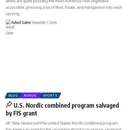
Beets are quite possibly the most nutritious root vegetable
accessible, pressing a lot of fiber, folate, and manganese into each
serving.
Ashraf Gaber
November 7, 2024
BLOG
NORDIC
SPORTS
U.S. Nordic combined program salvaged
by FIS grant
AP: Silta, NewsroomThe United States Nordic combined program
has been salvaged for the upcoming World Cup season, receiving