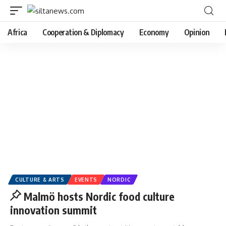
Africa
Cooperation & Diplomacy
Economy
Opinion
CULTURE & ARTS
EVENTS
NORDIC
Malmö hosts Nordic food culture
innovation summit