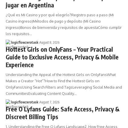
jugar en Argentina
¿Qué es Mi Casino y por qué elegirlo?Registro paso a paso (Mi
Casino ingreso)Métodos de pago y depósito (Mi Casino
ingreso)Bonos de bienvenida y requisitos de apuestaCómo cumplir
los requisitos…
logicflowzerotask
August 8, 2026
Hottest Girls on OnlyFans – Your Practical
Guide to Exclusive Access, Privacy & Mobile
Experience
Understanding the Appeal of the Hottest Girls on OnlyFansWhat
Makes a Creator “Hot”?How to Find the Hottest Girls on
OnlyFansUsing Search Filters and TagsLeveraging Social Media and
CommunitiesEvaluating Content Quality…
logicflowzerotask
August 7, 2026
Free O Lyfans Guide: Safe Access, Privacy &
Discreet Billing Tips
1. Understanding the Free O Lyfans Landscape2. How Free Access