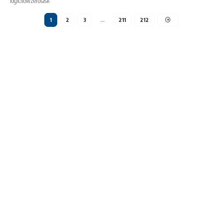
1
2
3
…
211
212