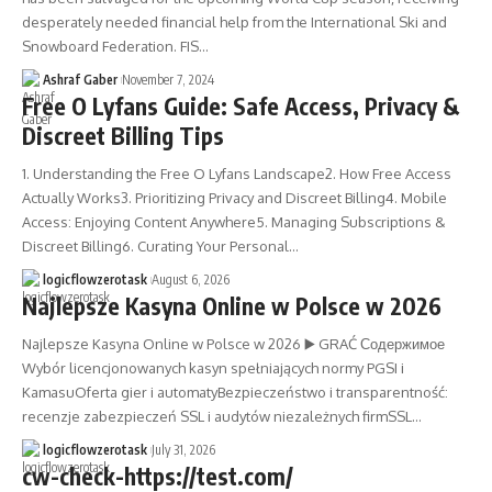
desperately needed financial help from the International Ski and
Snowboard Federation. FIS…
Ashraf Gaber
November 7, 2024
Free O Lyfans Guide: Safe Access, Privacy &
Discreet Billing Tips
1. Understanding the Free O Lyfans Landscape2. How Free Access
Actually Works3. Prioritizing Privacy and Discreet Billing4. Mobile
Access: Enjoying Content Anywhere5. Managing Subscriptions &
Discreet Billing6. Curating Your Personal…
logicflowzerotask
August 6, 2026
Najlepsze Kasyna Online w Polsce w 2026
Najlepsze Kasyna Online w Polsce w 2026 ▶️ GRAĆ Содержимое
Wybór licencjonowanych kasyn spełniających normy PGSI i
KamasuOferta gier i automatyBezpieczeństwo i transparentność:
recenzje zabezpieczeń SSL i audytów niezależnych firmSSL…
logicflowzerotask
July 31, 2026
cw-check-https://test.com/