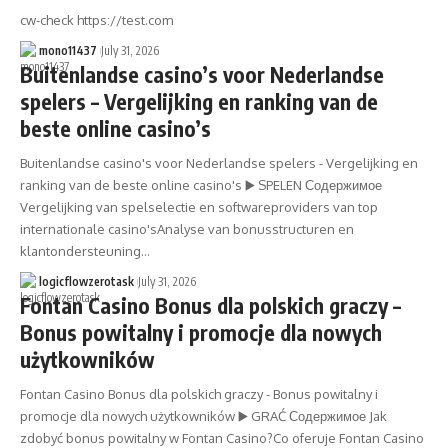
cw-check https://test.com
mono11437
July 31, 2026
Buitenlandse casino’s voor Nederlandse
spelers – Vergelijking en ranking van de
beste online casino’s
Buitenlandse casino's voor Nederlandse spelers - Vergelijking en
ranking van de beste online casino's ▶️ SPELEN Содержимое
Vergelijking van spelselectie en softwareproviders van top
internationale casino'sAnalyse van bonusstructuren en
klantondersteuning…
logicflowzerotask
July 31, 2026
Fontan Casino Bonus dla polskich graczy –
Bonus powitalny i promocje dla nowych
użytkowników
Fontan Casino Bonus dla polskich graczy - Bonus powitalny i
promocje dla nowych użytkowników ▶️ GRAĆ Содержимое Jak
zdobyć bonus powitalny w Fontan Casino?Co oferuje Fontan Casino