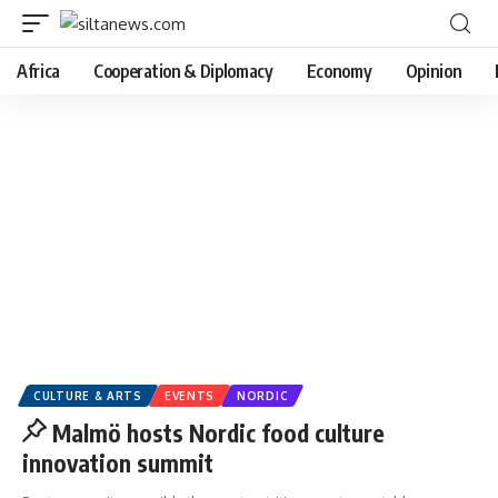
Africa
Cooperation & Diplomacy
Economy
Opinion
CULTURE & ARTS
EVENTS
NORDIC
Malmö hosts Nordic food culture
innovation summit