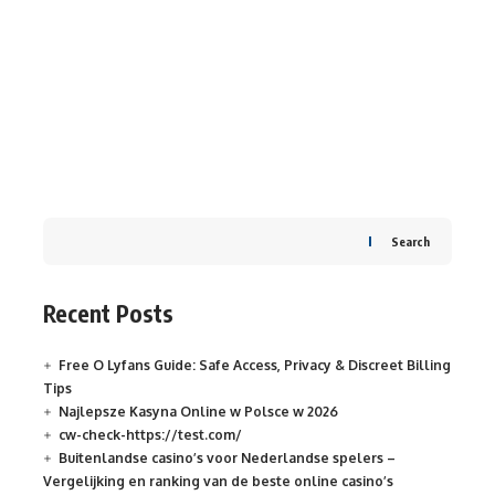
Search
Recent Posts
Free O Lyfans Guide: Safe Access, Privacy & Discreet Billing
Tips
Najlepsze Kasyna Online w Polsce w 2026
cw-check-https://test.com/
Buitenlandse casino’s voor Nederlandse spelers –
Vergelijking en ranking van de beste online casino’s