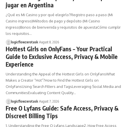
jugar en Argentina
¿Qué es Mi Casino y por qué elegirlo?Registro paso a paso (Mi
Casino ingreso)Métodos de pago y depósito (Mi Casino
ingreso)Bonos de bienvenida y requisitos de apuestaCómo cumplir
los requisitos…
logicflowzerotask
August 8, 2026
Hottest Girls on OnlyFans – Your Practical
Guide to Exclusive Access, Privacy & Mobile
Experience
Understanding the Appeal of the Hottest Girls on OnlyFansWhat
Makes a Creator “Hot”?How to Find the Hottest Girls on
OnlyFansUsing Search Filters and TagsLeveraging Social Media and
CommunitiesEvaluating Content Quality…
logicflowzerotask
August 7, 2026
Free O Lyfans Guide: Safe Access, Privacy &
Discreet Billing Tips
1. Understanding the Free O Lyfans Landscape2. How Free Access