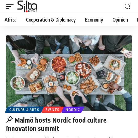
Africa
Cooperation & Diplomacy
Economy
Opinion
CULTURE & ARTS
EVENTS
NORDIC
Malmö hosts Nordic food culture
innovation summit