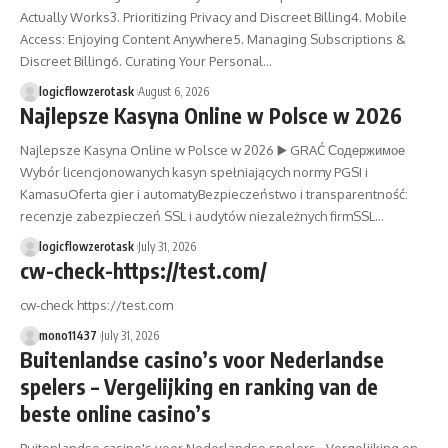
Actually Works3. Prioritizing Privacy and Discreet Billing4. Mobile
Access: Enjoying Content Anywhere5. Managing Subscriptions &
Discreet Billing6. Curating Your Personal…
logicflowzerotask
August 6, 2026
Najlepsze Kasyna Online w Polsce w 2026
Najlepsze Kasyna Online w Polsce w 2026 ▶️ GRAĆ Содержимое
Wybór licencjonowanych kasyn spełniających normy PGSI i
KamasuOferta gier i automatyBezpieczeństwo i transparentność:
recenzje zabezpieczeń SSL i audytów niezależnych firmSSL…
logicflowzerotask
July 31, 2026
cw-check-https://test.com/
cw-check https://test.com
mono11437
July 31, 2026
Buitenlandse casino’s voor Nederlandse
spelers – Vergelijking en ranking van de
beste online casino’s
Buitenlandse casino's voor Nederlandse spelers - Vergelijking en