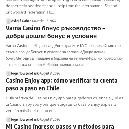
desperately needed financial help from the International Ski and
Snowboard Federation. FIS…
Ashraf Gaber
November 7, 2024
Varna Casino бонус ръководство –
добре дошли бонус и условия
Varna Casino – общ прегледРегистрация и KYC проверкаСтъпка по
стъпка процесБонуси и условия за залаганеДобре дошли
бонусМетоди за плащане и бързина на тегленеИгрално портфолио
– казино, живо, спортМобилно приложение и…
logicflowzerotask
August 8, 2026
Casino Enjoy app: cómo verificar tu cuenta
paso a paso en Chile
Guía práctica del Casino Enjoy app para jugadores chilenos ¿Qué es
la Casino Enjoy app y por qué elegirla? La Casino Enjoy app es la
versión móvil del casino en…
logicflowzerotask
August 8, 2026
Mi Casino ingreso: pasos y métodos para