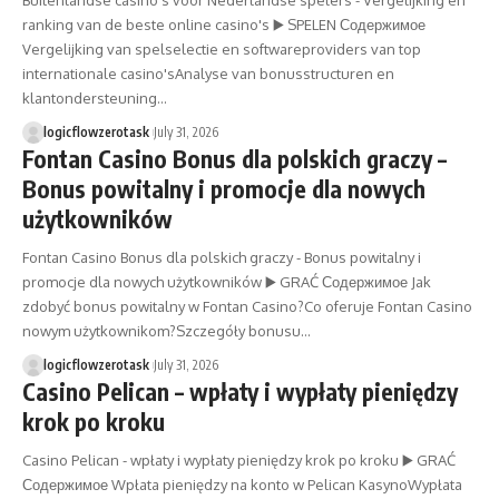
ranking van de beste online casino's ▶️ SPELEN Содержимое
Vergelijking van spelselectie en softwareproviders van top
internationale casino'sAnalyse van bonusstructuren en
klantondersteuning…
logicflowzerotask
July 31, 2026
Fontan Casino Bonus dla polskich graczy –
Bonus powitalny i promocje dla nowych
użytkowników
Fontan Casino Bonus dla polskich graczy - Bonus powitalny i
promocje dla nowych użytkowników ▶️ GRAĆ Содержимое Jak
zdobyć bonus powitalny w Fontan Casino?Co oferuje Fontan Casino
nowym użytkownikom?Szczegóły bonusu…
logicflowzerotask
July 31, 2026
Casino Pelican – wpłaty i wypłaty pieniędzy
krok po kroku
Casino Pelican - wpłaty i wypłaty pieniędzy krok po kroku ▶️ GRAĆ
Содержимое Wpłata pieniędzy na konto w Pelican KasynoWypłata