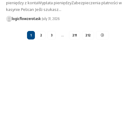
pieniędzy z kontaWypłata pieniędzyZabezpieczenia płatności w
kasynie Pelican Jeśli szukasz…
logicflowzerotask
July 31, 2026
1
2
3
…
211
212