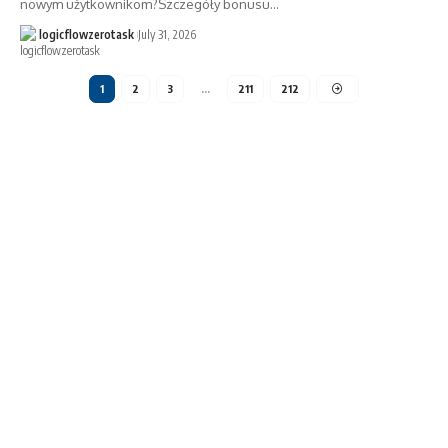
nowym użytkownikom?Szczegóły bonusu…
logicflowzerotask
July 31, 2026
1
2
3
…
211
212