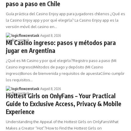
paso a paso en Chile
Guía práctica del Casino Enjoy app para jugadores chilenos ¿Qué es
la Casino Enjoy app y por qué elegirla? La Casino Enjoy app es la
versión móvil del casino en…
logicflowzerotask
August 8, 2026
Mi Casino ingreso: pasos y métodos para
jugar en Argentina
¿Qué es Mi Casino y por qué elegirlo?Registro paso a paso (Mi
Casino ingreso)Métodos de pago y depósito (Mi Casino
ingreso)Bonos de bienvenida y requisitos de apuestaCómo cumplir
los requisitos…
logicflowzerotask
August 8, 2026
Hottest Girls on OnlyFans – Your Practical
Guide to Exclusive Access, Privacy & Mobile
Experience
Understanding the Appeal of the Hottest Girls on OnlyFansWhat
Makes a Creator “Hot”?How to Find the Hottest Girls on