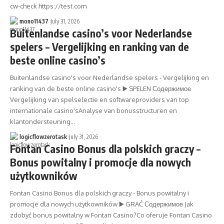
cw-check https://test.com
mono11437
July 31, 2026
Buitenlandse casino’s voor Nederlandse
spelers – Vergelijking en ranking van de
beste online casino’s
Buitenlandse casino's voor Nederlandse spelers - Vergelijking en
ranking van de beste online casino's ▶️ SPELEN Содержимое
Vergelijking van spelselectie en softwareproviders van top
internationale casino'sAnalyse van bonusstructuren en
klantondersteuning…
logicflowzerotask
July 31, 2026
Fontan Casino Bonus dla polskich graczy –
Bonus powitalny i promocje dla nowych
użytkowników
Fontan Casino Bonus dla polskich graczy - Bonus powitalny i
promocje dla nowych użytkowników ▶️ GRAĆ Содержимое Jak
zdobyć bonus powitalny w Fontan Casino?Co oferuje Fontan Casino