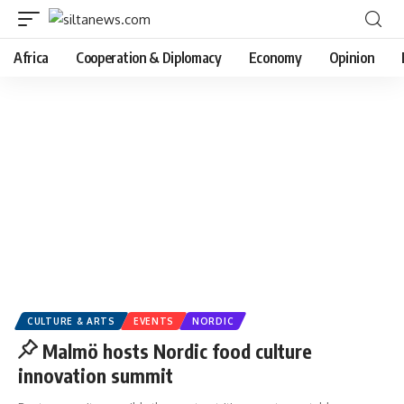
Africa
Cooperation & Diplomacy
Economy
Opinion
CULTURE & ARTS
EVENTS
NORDIC
Malmö hosts Nordic food culture
innovation summit