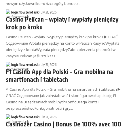
nowym użytkownikom?Szczegóły bonusu…
logicflowzerotask
July 31, 2026
Casino Pelican – wpłaty i wypłaty pieniędzy
krok po kroku
Casino Pelican - wpłaty i wypłaty pieniędzy krok po kroku ▶️ GRAĆ
Содержимое Wpłata pieniędzy na konto w Pelican KasynoWypłata
pieniędzy z kontaWypłata pieniędzyZabezpieczenia płatności w
kasynie Pelican Jeśli szukasz…
logicflowzerotask
July 31, 2026
F1 Casino App dla Polski – Gra mobilna na
smartfonach i tabletach
F1 Casino App dla Polski - Gra mobilna na smartfonach i tabletach ▶️
GRAĆ Содержимое Jak zainstalować i skonfigurować aplikację F1
Casino na urządzeniach mobilnychKonfiguracja konta i
bezpieczeństwoFunkcjonalności i gry…
logicflowzerotask
July 31, 2026
Casinozer Casino | Bonus De 100% avec 100