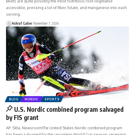
Beets are quite possibly the most nutritious root vegetable
accessible, pressing a lot of fiber, folate, and manganese into each
serving.
Ashraf Gaber
November 7, 2024
BLOG
NORDIC
SPORTS
U.S. Nordic combined program salvaged
by FIS grant
AP: Silta, NewsroomThe United States Nordic combined program
has been salvaged for the upcoming World Cup season, receiving