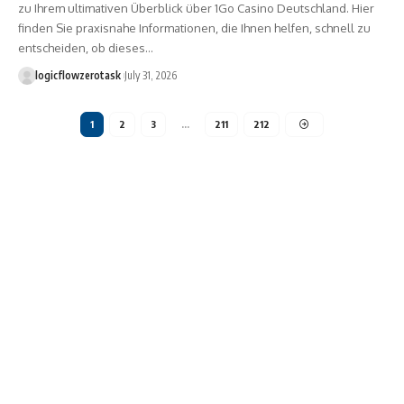
zu Ihrem ultimativen Überblick über 1Go Casino Deutschland. Hier
finden Sie praxisnahe Informationen, die Ihnen helfen, schnell zu
entscheiden, ob dieses…
logicflowzerotask
July 31, 2026
1
2
3
…
211
212