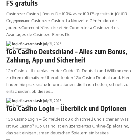
FS gratuits
Casinozer Casino | Bonus De 100% avec 100 FS gratuits ▶️ JOUER
Содержимое Casinozer Casino: La Nouvelle Génération de
JoueursComment S'inscrire et Se Connecter à CasinozerLes
Avantages de CasinozerBonus De…
logicflowzerotask
July 31, 2026
1Go Casino Deutschland – Alles zum Bonus,
Zahlung, App und Sicherheit
1Go Casino – Ihr umfassender Guide für Deutschland Willkommen
zu Ihrem ultimativen Überblick über 1Go Casino Deutschland. Hier
finden Sie praxisnahe Informationen, die Ihnen helfen, schnell zu
entscheiden, ob dieses…
logicflowzerotask
July 31, 2026
1Go Casino Login – Überblick und Optionen
1Go Casino Login – So meldest du dich schnell und sicher an Was
ist 1Go Casino? 1Go Casino ist ein lizenziertes Online‑Spielcasino,
das seit einigen Jahren deutschen Spielern ein breites…