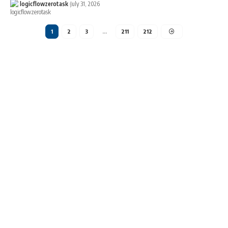
logicflowzerotask
July 31, 2026
1
2
3
…
211
212