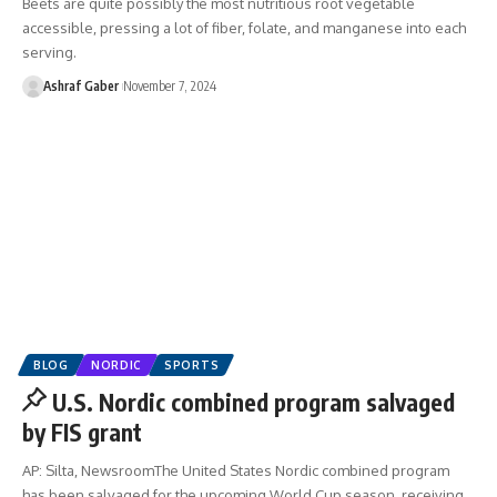
Beets are quite possibly the most nutritious root vegetable
accessible, pressing a lot of fiber, folate, and manganese into each
serving.
Ashraf Gaber
November 7, 2024
BLOG
NORDIC
SPORTS
U.S. Nordic combined program salvaged
by FIS grant
AP: Silta, NewsroomThe United States Nordic combined program
has been salvaged for the upcoming World Cup season, receiving