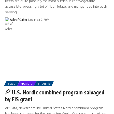
Beets are quite possibly the most nutritious root vegetable
accessible, pressing a lot of fiber, folate, and manganese into each
serving.
Ashraf Gaber
November 7, 2024
BLOG
NORDIC
SPORTS
U.S. Nordic combined program salvaged
by FIS grant
AP: Silta, NewsroomThe United States Nordic combined program
has been salvaged for the upcoming World Cup season, receiving