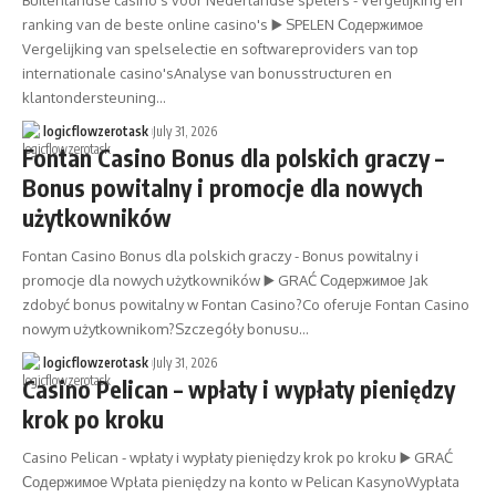
ranking van de beste online casino's ▶️ SPELEN Содержимое
Vergelijking van spelselectie en softwareproviders van top
internationale casino'sAnalyse van bonusstructuren en
klantondersteuning…
logicflowzerotask
July 31, 2026
Fontan Casino Bonus dla polskich graczy –
Bonus powitalny i promocje dla nowych
użytkowników
Fontan Casino Bonus dla polskich graczy - Bonus powitalny i
promocje dla nowych użytkowników ▶️ GRAĆ Содержимое Jak
zdobyć bonus powitalny w Fontan Casino?Co oferuje Fontan Casino
nowym użytkownikom?Szczegóły bonusu…
logicflowzerotask
July 31, 2026
Casino Pelican – wpłaty i wypłaty pieniędzy
krok po kroku
Casino Pelican - wpłaty i wypłaty pieniędzy krok po kroku ▶️ GRAĆ
Содержимое Wpłata pieniędzy na konto w Pelican KasynoWypłata