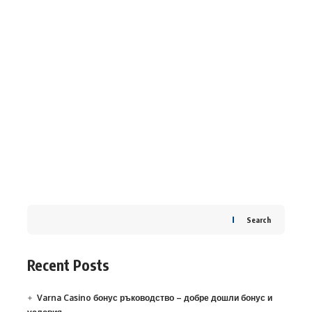
Search
Recent Posts
Varna Casino бонус ръководство – добре дошли бонус и