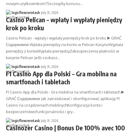
nowym użytkownikom?Szczegóły bonusu…
logicflowzerotask
July 31, 2026
Casino Pelican – wpłaty i wypłaty pieniędzy
krok po kroku
Casino Pelican - wpłaty i wypłaty pieniędzy krok po kroku ▶️ GRAĆ
Содержимое Wpłata pieniędzy na konto w Pelican KasynoWypłata
pieniędzy z kontaWypłata pieniędzyZabezpieczenia płatności w
kasynie Pelican Jeśli szukasz…
logicflowzerotask
July 31, 2026
F1 Casino App dla Polski – Gra mobilna na
smartfonach i tabletach
F1 Casino App dla Polski - Gra mobilna na smartfonach i tabletach ▶️
GRAĆ Содержимое Jak zainstalować i skonfigurować aplikację F1
Casino na urządzeniach mobilnychKonfiguracja konta i
bezpieczeństwoFunkcjonalności i gry…
logicflowzerotask
July 31, 2026
Casinozer Casino | Bonus De 100% avec 100