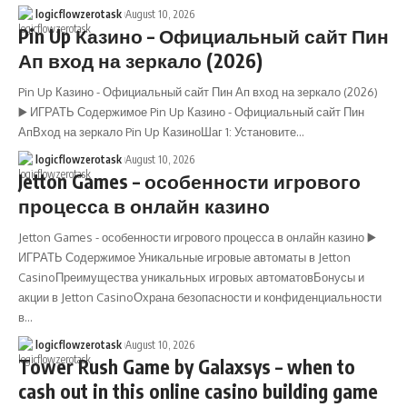
logicflowzerotask
August 10, 2026
Pin Up Казино – Официальный сайт Пин
Ап вход на зеркало (2026)
Pin Up Казино - Официальный сайт Пин Ап вход на зеркало (2026)
▶️ ИГРАТЬ Содержимое Pin Up Казино - Официальный сайт Пин
АпВход на зеркало Pin Up КазиноШаг 1: Установите…
logicflowzerotask
August 10, 2026
Jetton Games – особенности игрового
процесса в онлайн казино
Jetton Games - особенности игрового процесса в онлайн казино ▶️
ИГРАТЬ Содержимое Уникальные игровые автоматы в Jetton
CasinoПреимущества уникальных игровых автоматовБонусы и
акции в Jetton CasinoОхрана безопасности и конфиденциальности
в…
logicflowzerotask
August 10, 2026
Tower Rush Game by Galaxsys – when to
cash out in this online casino building game