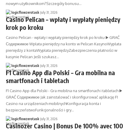
nowym użytkownikom?Szczegóły bonusu…
logicflowzerotask
July 31, 2026
Casino Pelican – wpłaty i wypłaty pieniędzy
krok po kroku
Casino Pelican - wpłaty i wypłaty pieniędzy krok po kroku ▶️ GRAĆ
Содержимое Wpłata pieniędzy na konto w Pelican KasynoWypłata
pieniędzy z kontaWypłata pieniędzyZabezpieczenia płatności w
kasynie Pelican Jeśli szukasz…
logicflowzerotask
July 31, 2026
F1 Casino App dla Polski – Gra mobilna na
smartfonach i tabletach
F1 Casino App dla Polski - Gra mobilna na smartfonach i tabletach ▶️
GRAĆ Содержимое Jak zainstalować i skonfigurować aplikację F1
Casino na urządzeniach mobilnychKonfiguracja konta i
bezpieczeństwoFunkcjonalności i gry…
logicflowzerotask
July 31, 2026
Casinozer Casino | Bonus De 100% avec 100