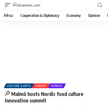
Africa
Cooperation & Diplomacy
Economy
Opinion
CULTURE & ARTS
EVENTS
NORDIC
Malmö hosts Nordic food culture
innovation summit