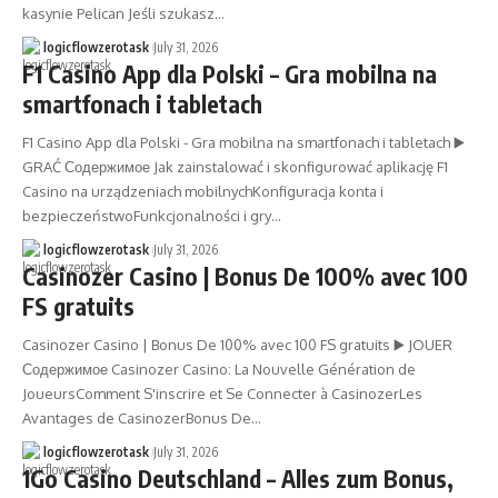
kasynie Pelican Jeśli szukasz…
logicflowzerotask
July 31, 2026
F1 Casino App dla Polski – Gra mobilna na
smartfonach i tabletach
F1 Casino App dla Polski - Gra mobilna na smartfonach i tabletach ▶️
GRAĆ Содержимое Jak zainstalować i skonfigurować aplikację F1
Casino na urządzeniach mobilnychKonfiguracja konta i
bezpieczeństwoFunkcjonalności i gry…
logicflowzerotask
July 31, 2026
Casinozer Casino | Bonus De 100% avec 100
FS gratuits
Casinozer Casino | Bonus De 100% avec 100 FS gratuits ▶️ JOUER
Содержимое Casinozer Casino: La Nouvelle Génération de
JoueursComment S'inscrire et Se Connecter à CasinozerLes
Avantages de CasinozerBonus De…
logicflowzerotask
July 31, 2026
1Go Casino Deutschland – Alles zum Bonus,