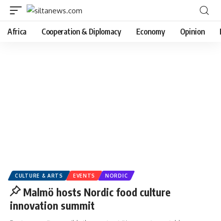
Africa
Cooperation & Diplomacy
Economy
Opinion
CULTURE & ARTS
EVENTS
NORDIC
Malmö hosts Nordic food culture
innovation summit