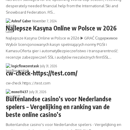
desperately needed financial help from the International Ski and
Snowboard Federation. FIS…
Ashraf Gaber
November 7, 2024
Najlepsze Kasyna Online w Polsce w 2026
Najlepsze Kasyna Online w Polsce w 2026 ▶️ GRAĆ Содержимое
Wybór licencjonowanych kasyn spełniających normy PGSI i
KamasuOferta gier i automatyBezpieczeństwo i transparentność:
recenzje zabezpieczeń SSL i audytów niezależnych firmSSL…
logicflowzerotask
July 31, 2026
cw-check-https://test.com/
cw-check https://test.com
mono11437
July 31, 2026
Buitenlandse casino’s voor Nederlandse
spelers – Vergelijking en ranking van de
beste online casino’s
Buitenlandse casino's voor Nederlandse spelers - Vergelijking en