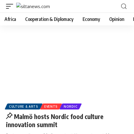
Africa
Cooperation & Diplomacy
Economy
Opinion
CULTURE & ARTS
EVENTS
NORDIC
Malmö hosts Nordic food culture
innovation summit