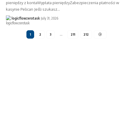
pieniędzy z kontaWypłata pieniędzyZabezpieczenia płatności w
kasynie Pelican Jeśli szukasz…
logicflowzerotask
July 31, 2026
1
2
3
…
211
212