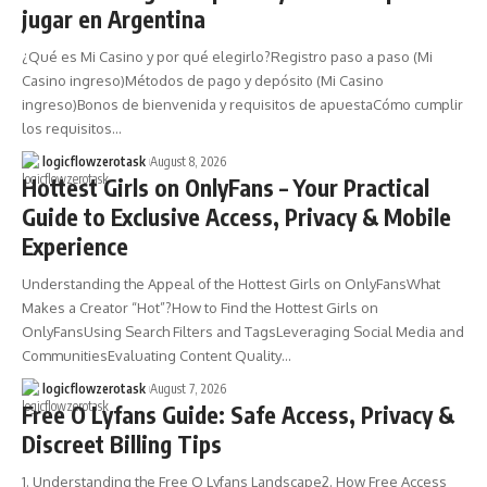
jugar en Argentina
¿Qué es Mi Casino y por qué elegirlo?Registro paso a paso (Mi
Casino ingreso)Métodos de pago y depósito (Mi Casino
ingreso)Bonos de bienvenida y requisitos de apuestaCómo cumplir
los requisitos…
logicflowzerotask
August 8, 2026
Hottest Girls on OnlyFans – Your Practical
Guide to Exclusive Access, Privacy & Mobile
Experience
Understanding the Appeal of the Hottest Girls on OnlyFansWhat
Makes a Creator “Hot”?How to Find the Hottest Girls on
OnlyFansUsing Search Filters and TagsLeveraging Social Media and
CommunitiesEvaluating Content Quality…
logicflowzerotask
August 7, 2026
Free O Lyfans Guide: Safe Access, Privacy &
Discreet Billing Tips
1. Understanding the Free O Lyfans Landscape2. How Free Access